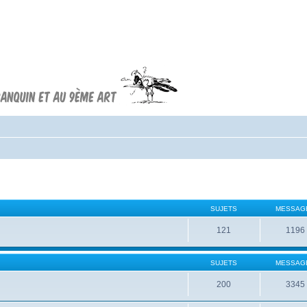
Forum FRANQUIN
Forum consacré à l'oeuvre d'André
Franquin et au 9ème art
SUJETS
MESSAG
121
1196
SUJETS
MESSAG
200
3345