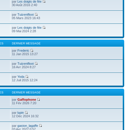
par
Les doigts de fée
30 Août 2016 2:40
par
Tuizentfloot
05 Mars 2023 16:43
par
Les doigts de fée
09 Mai 2024 2:28
ES
DERNIER MESSAGE
par
Frederic
11 Jan 2015 13:27
par
Tuizentfloot
16 Avr 2024 8:27
par
Yoda
12 Juil 2015 12:24
ES
DERNIER MESSAGE
par
Gaffophone
11 Fév 2026 7:20
par
lupin
12 Déc 2024 16:32
par
gaston_lagaffe
03 Avr 2022 0:57