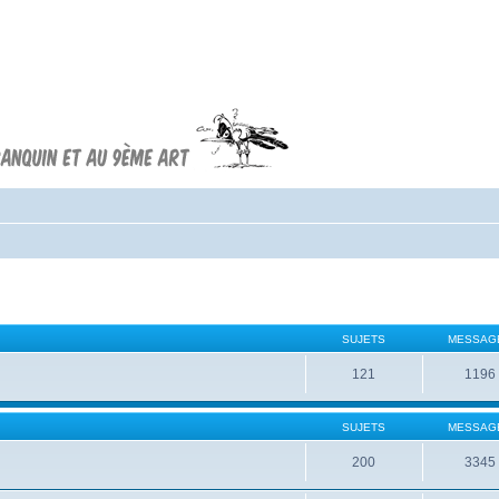
Forum FRANQUIN
Forum consacré à l'oeuvre d'André
Franquin et au 9ème art
SUJETS
MESSAG
121
1196
SUJETS
MESSAG
200
3345