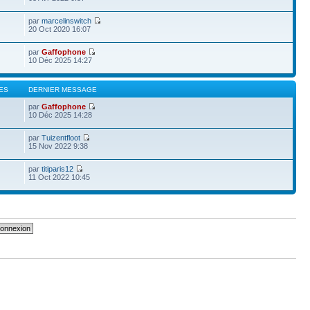
par
marcelinswitch
20 Oct 2020 16:07
par
Gaffophone
10 Déc 2025 14:27
ES
DERNIER MESSAGE
par
Gaffophone
10 Déc 2025 14:28
par
Tuizentfloot
15 Nov 2022 9:38
par
titiparis12
11 Oct 2022 10:45