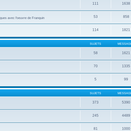
111
1638
53
858
roques avec l'oeuvre de Franquin
114
1821
SUJETS
MESSAG
58
1621
70
1335
5
99
SUJETS
MESSAG
373
5390
245
4489
81
1000