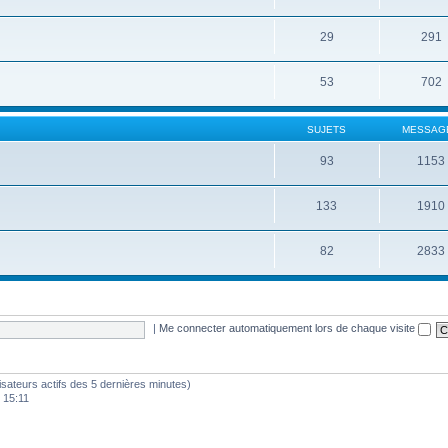
29
291
53
702
SUJETS
MESSAG
93
1153
133
1910
82
2833
|
Me connecter automatiquement lors de chaque visite
tilisateurs actifs des 5 dernières minutes)
 15:11