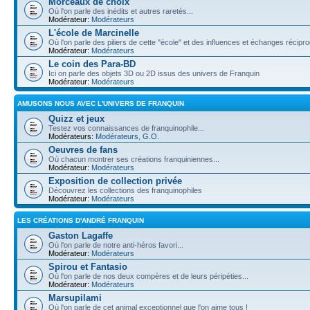
Morceaux de choix
Où l'on parle des inédits et autres raretés...
Modérateur:
Modérateurs
L'école de Marcinelle
Où l'on parle des piliers de cette "école" et des influences et échanges récip
Modérateur:
Modérateurs
Le coin des Para-BD
Ici on parle des objets 3D ou 2D issus des univers de Franquin
Modérateur:
Modérateurs
AMUSONS NOUS AVEC L'UNIVERS DE FRANQUIN
Quizz et jeux
Testez vos connaissances de franquinophile...
Modérateurs:
Modérateurs
,
G.O.
Oeuvres de fans
Où chacun montrer ses créations franquiniennes...
Modérateur:
Modérateurs
Exposition de collection privée
Découvrez les collections des franquinophiles
Modérateur:
Modérateurs
LES CRÉATIONS D'ANDRÉ FRANQUIN
Gaston Lagaffe
Où l'on parle de notre anti-héros favori...
Modérateur:
Modérateurs
Spirou et Fantasio
Où l'on parle de nos deux compères et de leurs péripéties...
Modérateur:
Modérateurs
Marsupilami
Où l'on parle de cet animal exceptionnel que l'on aime tous !