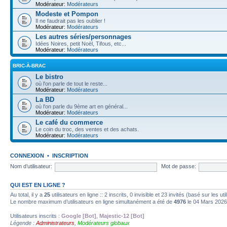
Modérateur:
Modérateurs
Modeste et Pompon
Il ne faudrait pas les oublier !
Modérateur:
Modérateurs
Les autres séries/personnages
Idées Noires, petit Noël, Tifous, etc...
Modérateur:
Modérateurs
BRIC-À-BRAC
Le bistro
où l'on parle de tout le reste...
Modérateur:
Modérateurs
La BD
où l'on parle du 9ème art en général...
Modérateur:
Modérateurs
Le café du commerce
Le coin du troc, des ventes et des achats.
Modérateur:
Modérateurs
CONNEXION
•
INSCRIPTION
Nom d’utilisateur:
Mot de passe:
QUI EST EN LIGNE ?
Au total, il y a
25
utilisateurs en ligne :: 2 inscrits, 0 invisible et 23 invités (basé sur les u
Le nombre maximum d’utilisateurs en ligne simultanément a été de
4976
le 04 Mars 2026
Utilisateurs inscrits :
Google [Bot]
,
Majestic-12 [Bot]
Légende :
Administrateurs
,
Modérateurs globaux