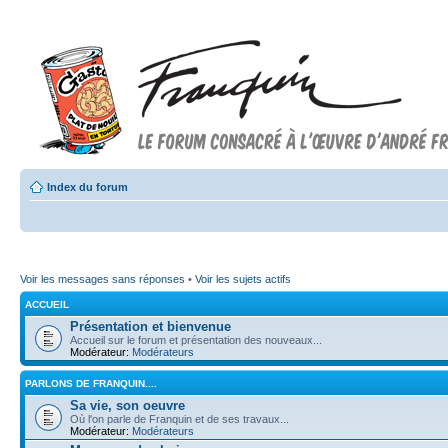
Index du forum
Voir les messages sans réponses
•
Voir les sujets actifs
ACCUEIL
Présentation et bienvenue
Accueil sur le forum et présentation des nouveaux...
Modérateur:
Modérateurs
PARLONS DE FRANQUIN....
Sa vie, son oeuvre
Où l'on parle de Franquin et de ses travaux...
Modérateur:
Modérateurs