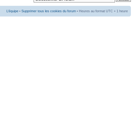
L’équipe
•
Supprimer tous les cookies du forum
• Heures au format UTC + 1 heure