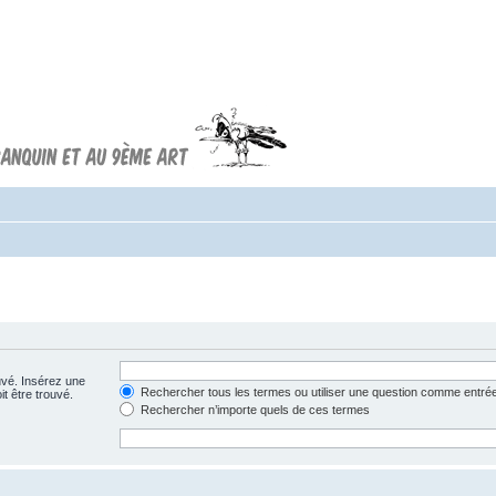
Forum FRANQUIN
Forum consacré à l'oeuvre d'André
Franquin et au 9ème art
uvé. Insérez une
Rechercher tous les termes ou utiliser une question comme entré
t être trouvé.
Rechercher n’importe quels de ces termes