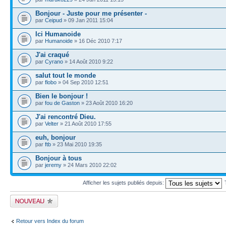
Bonjour - Juste pour me présenter -
par
Ceipud
» 09 Jan 2011 15:04
Ici Humanoide
par
Humanoide
» 16 Déc 2010 7:17
J'ai craqué
par
Cyrano
» 14 Août 2010 9:22
salut tout le monde
par
flobo
» 04 Sep 2010 12:51
Bien le bonjour !
par
fou de Gaston
» 23 Août 2010 16:20
J'ai rencontré Dieu.
par
Velter
» 21 Août 2010 17:55
euh, bonjour
par
ftb
» 23 Mai 2010 19:35
Bonjour à tous
par
jeremy
» 24 Mars 2010 22:02
Afficher les sujets publiés depuis:
Publier un nouveau
sujet
Retour vers Index du forum