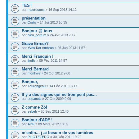
TEST
par
macrosens
» 16 Sep 2013 14:12
présentation
par
Corto
» 14 Juil 2013 10:35
Bonjour @ tous
par
bleu_parfum
» 24 Avr 2013 7:17
Grave Erreur?
par
Yves Ker Ambrun
» 26 Jan 2013 11:57
Merci Franquin !
par
jirofle
» 09 Fév 2011 14:57
Merci Bernard
par
monlivre
» 24 Oct 2012 9:00
Bonjour,
par
Tourangeau
» 14 Fév 2011 13:17
Il y a des signes qui ne trompent pas...
par
espacela
» 27 Oct 2009 9:09
Z comme Zö!
par
sebeh
» 20 Sep 2011 12:46
Bonjour d'ADF !
par
ADF
» 09 Mars 2012 18:59
m'enfin... j ai besoin de vos lumières
par
PILOTEZERO
» 30 Déc 2011 19:22