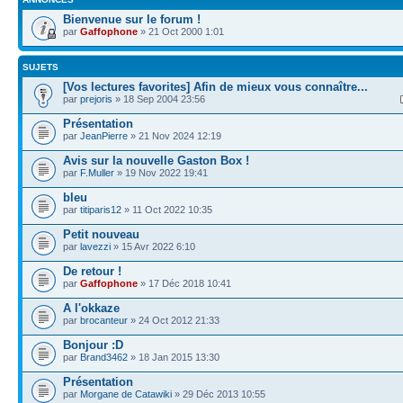
Bienvenue sur le forum !
par
Gaffophone
» 21 Oct 2000 1:01
SUJETS
[Vos lectures favorites] Afin de mieux vous connaître...
par
prejoris
» 18 Sep 2004 23:56
Présentation
par
JeanPierre
» 21 Nov 2024 12:19
Avis sur la nouvelle Gaston Box !
par
F.Muller
» 19 Nov 2022 19:41
bleu
par
titiparis12
» 11 Oct 2022 10:35
Petit nouveau
par
lavezzi
» 15 Avr 2022 6:10
De retour !
par
Gaffophone
» 17 Déc 2018 10:41
A l'okkaze
par
brocanteur
» 24 Oct 2012 21:33
Bonjour :D
par
Brand3462
» 18 Jan 2015 13:30
Présentation
par
Morgane de Catawiki
» 29 Déc 2013 10:55