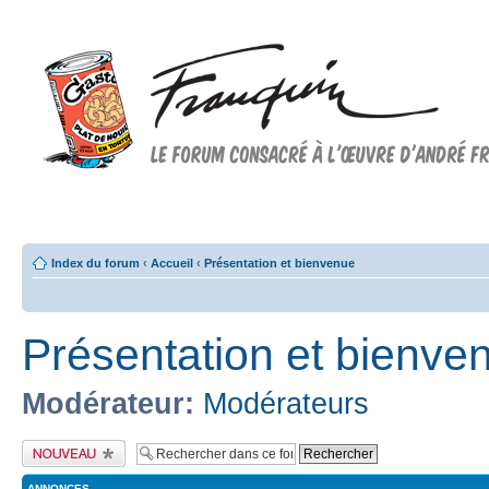
Forum FRANQUIN
Forum consacré à l'oeuvre d'André Franquin et au 9ème art
Index du forum
‹
Accueil
‹
Présentation et bienvenue
Présentation et bienve
Modérateur:
Modérateurs
Publier un nouveau
sujet
ANNONCES