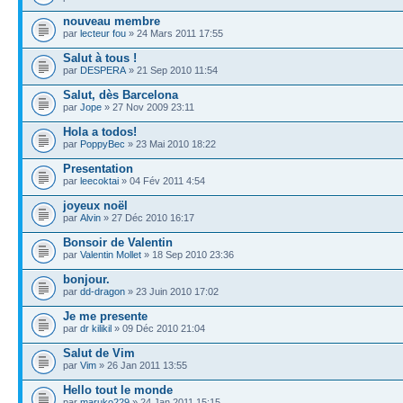
nouveau membre
par
lecteur fou
» 24 Mars 2011 17:55
Salut à tous !
par
DESPERA
» 21 Sep 2010 11:54
Salut, dès Barcelona
par
Jope
» 27 Nov 2009 23:11
Hola a todos!
par
PoppyBec
» 23 Mai 2010 18:22
Presentation
par
leecoktai
» 04 Fév 2011 4:54
joyeux noël
par
Alvin
» 27 Déc 2010 16:17
Bonsoir de Valentin
par
Valentin Mollet
» 18 Sep 2010 23:36
bonjour.
par
dd-dragon
» 23 Juin 2010 17:02
Je me presente
par
dr kilikil
» 09 Déc 2010 21:04
Salut de Vim
par
Vim
» 26 Jan 2011 13:55
Hello tout le monde
par
maruko229
» 24 Jan 2011 15:15