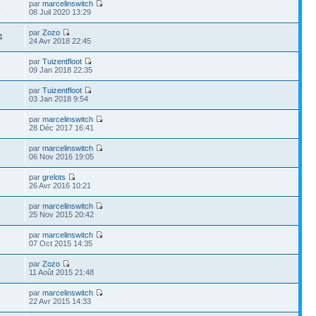
par
marcelinswitch
0
08 Juil 2020 13:29
par
Zozo
4
24 Avr 2018 22:45
par
Tuizentfloot
6
09 Jan 2018 22:35
par
Tuizentfloot
03 Jan 2018 9:54
par
marcelinswitch
2
28 Déc 2017 16:41
par
marcelinswitch
5
06 Nov 2016 19:05
par
grelots
5
26 Avr 2016 10:21
par
marcelinswitch
6
25 Nov 2015 20:42
par
marcelinswitch
2
07 Oct 2015 14:35
par
Zozo
4
11 Août 2015 21:48
par
marcelinswitch
3
22 Avr 2015 14:33