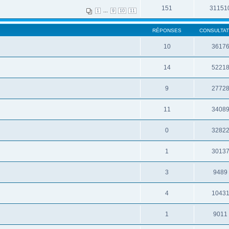
151
31151
...
1
9
10
11
RÉPONSES
CONSULTAT
10
3617
14
5221
9
2772
11
3408
0
3282
1
3013
3
9489
4
1043
1
9011