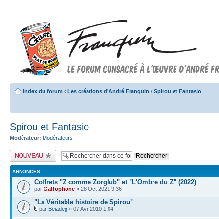
Index du forum
‹
Les créations d'André Franquin
‹
Spirou et Fantasio
Spirou et Fantasio
Modérateur:
Modérateurs
Publier un nouveau
sujet
ANNONCES
Coffrets "Z comme Zorglub" et "L'Ombre du Z" (2022)
par
Gaffophone
» 28 Oct 2021 9:36
"La Véritable histoire de Spirou"
par
Beiadeg
» 07 Avr 2010 1:04