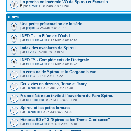
La prochaine Intégrale VO de Spirou et Fantasio
par
skwiik
» 10 Mars 2007 14:01
SUJETS
Une petite présentation de la série
par
prejoris
» 26 Jan 2004 21:42
INEDIT - La Flûte de l'Oubli
par
marcelinswitch
» 17 Nov 2009 18:56
Index des aventures de Spirou
par
leoze
» 15 Août 2010 19:34
INEDITS - Compléments de l'intégrale
par
marcelinswitch
» 24 Nov 2009 19:33
La censure de Spirou et la Gorgone bleue
par
lupin
» 12 Déc 2024 16:32
Deux vies en dessins, Tome et Janry.
par
Tuizentfloot
» 24 Juin 2022 16:36
Ma société nous invite à l'ouverture du Parc Spirou
par
Marmouscule
» 25 Mars 2022 11:56
Spirou et les petits formats.
par
Tuizentfloot
» 28 Jan 2022 23:29
Historia BD n° 3 "Spirou et les Trente Glorieuses"
par
marcelinswitch
» 20 Oct 2020 16:16