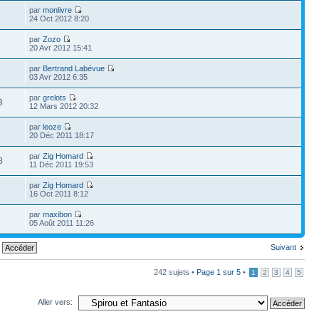
par
monlivre
8
24 Oct 2012 8:20
par
Zozo
6
20 Avr 2012 15:41
par
Bertrand Labévue
1
03 Avr 2012 6:35
par
grelots
3
12 Mars 2012 20:32
par
leoze
4
20 Déc 2011 18:17
par
Zig Homard
8
11 Déc 2011 19:53
par
Zig Homard
3
16 Oct 2011 8:12
par
maxibon
1
05 Août 2011 11:26
Suivant
242 sujets •
Page
1
sur
5
•
1
2
3
4
5
Aller vers: