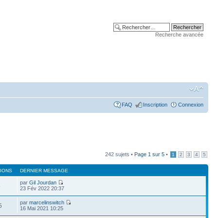
Recherche avancée
FAQ
Inscription
Connexion
242 sujets •
Page
1
sur
5
•
1
2
3
4
5
IONS
DERNIER MESSAGE
par
Gil Jourdan
8
23 Fév 2022 20:37
par
marcelinswitch
5
16 Mai 2021 10:25