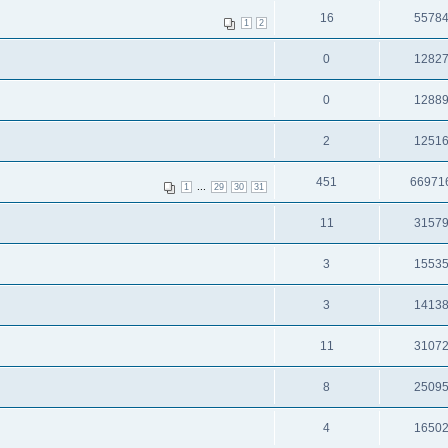
16
5578
1
2
0
1282
0
1288
2
1251
451
66971
...
1
29
30
31
11
3157
3
1553
3
1413
11
3107
8
2509
4
1650