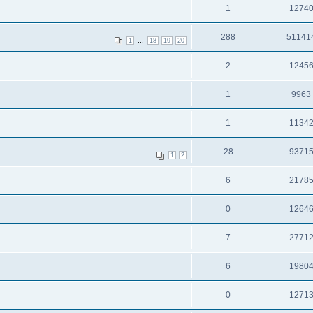
1
1274
288
51141
...
1
18
19
20
2
1245
1
9963
1
1134
28
9371
1
2
6
2178
0
1264
7
2771
6
1980
0
1271