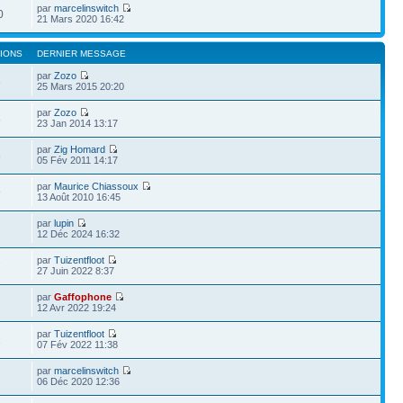
par
marcelinswitch
0
21 Mars 2020 16:42
IONS
DERNIER MESSAGE
par
Zozo
6
25 Mars 2015 20:20
par
Zozo
8
23 Jan 2014 13:17
par
Zig Homard
8
05 Fév 2011 14:17
par
Maurice Chiassoux
9
13 Août 2010 16:45
par
lupin
2
12 Déc 2024 16:32
par
Tuizentfloot
7
27 Juin 2022 8:37
par
Gaffophone
12 Avr 2022 19:24
par
Tuizentfloot
1
07 Fév 2022 11:38
par
marcelinswitch
06 Déc 2020 12:36