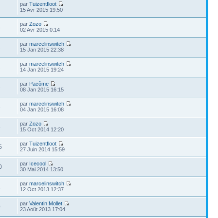
par
Tuizentfloot
2
15 Avr 2015 19:50
par
Zozo
8
02 Avr 2015 0:14
par
marcelinswitch
1
15 Jan 2015 22:38
par
marcelinswitch
2
14 Jan 2015 19:24
par
Pacôme
3
08 Jan 2015 16:15
par
marcelinswitch
8
04 Jan 2015 16:08
par
Zozo
5
15 Oct 2014 12:20
par
Tuizentfloot
5
27 Juin 2014 15:59
par
Icecool
0
30 Mai 2014 13:50
par
marcelinswitch
2
12 Oct 2013 12:37
par
Valentin Mollet
0
23 Août 2013 17:04