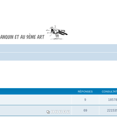
Forum FRANQUIN
Forum consacré à l'oeuvre d'André
Franquin et au 9ème art
RÉPONSES
CONSULTAT
9
1857
69
22153
1
2
3
4
5