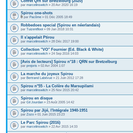
Coffret Qrn sur Bretzelburg (2020)
par
marcelinswitch
» 20 Avr 2020 16:19
Spirou one-shots
par
Pacôme
» 01 Déc 2005 18:49
Robbedoes special (Spirou en néerlandais)
par
Tuizentfloot
» 09 Jan 2018 10:31
Il s'appelait Ptirou
par
marcelinswitch
» 28 Déc 2017 19:00
Collection "VO" Fournier (Ed. Black & White)
par
marcelinswitch
» 24 Sep 2016 14:03
[Avis de lecteurs] Spirou n°18 : QRN sur Bretzelburg
par
prejoris
» 02 Avr 2004 1:07
La marche du joyeux Spirou
par
Bertrand Labévue
» 21 Juin 2012 17:28
Spirou n°55 - La Colère du Marsupilami
par
marcelinswitch
» 25 Nov 2015 20:42
Spirou en disque
par
Gil Jourdan
» 23 Août 2005 14:42
Spirou par Jijé, l'Intégrale 1940-1951
par
Zozo
» 01 Juin 2015 23:23
Le Parc Spirou (2016)
par
marcelinswitch
» 22 Avr 2015 14:33