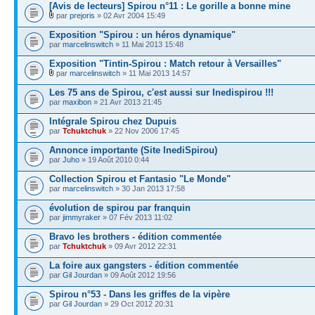
[Avis de lecteurs] Spirou n°11 : Le gorille a bonne mine
par
prejoris
» 02 Avr 2004 15:49
Exposition "Spirou : un héros dynamique"
par
marcelinswitch
» 11 Mai 2013 15:48
Exposition "Tintin-Spirou : Match retour à Versailles"
par
marcelinswitch
» 11 Mai 2013 14:57
Les 75 ans de Spirou, c'est aussi sur Inedispirou !!!
par
maxibon
» 21 Avr 2013 21:45
Intégrale Spirou chez Dupuis
par
Tchuktchuk
» 22 Nov 2006 17:45
Annonce importante (Site InediSpirou)
par
Juho
» 19 Août 2010 0:44
Collection Spirou et Fantasio "Le Monde"
par
marcelinswitch
» 30 Jan 2013 17:58
évolution de spirou par franquin
par
jimmyraker
» 07 Fév 2013 11:02
Bravo les brothers - édition commentée
par
Tchuktchuk
» 09 Avr 2012 22:31
La foire aux gangsters - édition commentée
par
Gil Jourdan
» 09 Août 2012 19:56
Spirou n°53 - Dans les griffes de la vipère
par
Gil Jourdan
» 29 Oct 2012 20:31