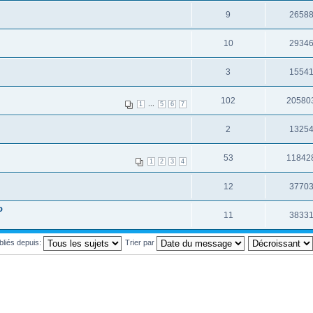
9
2658
10
2934
3
1554
102
20580
...
1
5
6
7
2
1325
53
11842
1
2
3
4
12
3770
o
11
3833
ubliés depuis:
Trier par