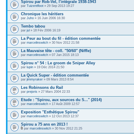
Spirou par Rob-Vel, l'intégrale 1938-1943
par
Tuizentfloot
» 29 Sep 2013 19:27
Chronique les héritiers
par
Juho
» 16 Juin 2006 16:30
Tembo tabou
par
jul
» 18 Fév 2006 16:19
La Peur au bout du fil - édition commentée
par
marcelinswitch
» 30 Nov 2012 21:58
La Mauvaise tête - coll. "50/60" (Niffle)
par
marcelinswitch
» 07 Jan 2015 18:13
Spirou n° 54 : Le groom de Sniper Alley
par
lupin
» 19 Déc 2014 21:50
La Quick Super - édition commentée
par
jimmyraker
» 09 Mars 2013 8:54
Les Robinsons du Rail
par
prejoris
» 27 Mars 2004 22:33
Etude : "Spirou, aux sources du S..." (2014)
par
marcelinswitch
» 17 Août 2009 12:57
Exposition "Esthétique Spirou"
par
marcelinswitch
» 12 Oct 2013 12:37
Spirou a 75 ans en 2013 !
par
marcelinswitch
» 30 Nov 2012 21:25