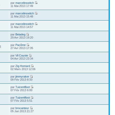
par
marcelinswitch
4
11 Mai 2013 17:49
par
marcelinswitch
7
11 Mai 2013 15:48
par
marcelinswitch
9
11 Mai 2013 14:57
par
Beiadeg
6
29 Avr 2013 19:20
par
Pacôme
6
27 Avr 2013 17:35
par
Vil Coyote
9
04 Avr 2013 23:34
par
Zig Homard
5
02 Mars 2013 12:06
par
jimmyraker
8
09 Fév 2013 8:33
par
Tuizentfloot
2
07 Fév 2013 6:00
par
Tuizentfloot
5
07 Fév 2013 5:51
par
brocanteur
2
05 Jan 2013 21:27