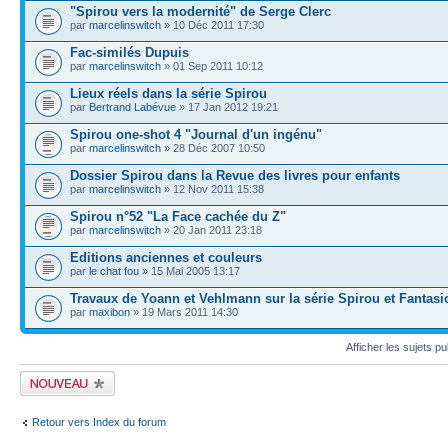
"Spirou vers la modernité" de Serge Clerc
par
marcelinswitch
» 10 Déc 2011 17:30
Fac-similés Dupuis
par
marcelinswitch
» 01 Sep 2011 10:12
Lieux réels dans la série Spirou
par
Bertrand Labévue
» 17 Jan 2012 19:21
Spirou one-shot 4 "Journal d'un ingénu"
par
marcelinswitch
» 28 Déc 2007 10:50
Dossier Spirou dans la Revue des livres pour enfants
par
marcelinswitch
» 12 Nov 2011 15:38
Spirou n°52 "La Face cachée du Z"
par
marcelinswitch
» 20 Jan 2011 23:18
Editions anciennes et couleurs
par
le chat fou
» 15 Mai 2005 13:17
Travaux de Yoann et Vehlmann sur la série Spirou et Fantasi
par
maxibon
» 19 Mars 2011 14:30
Afficher les sujets p
Publier un nouveau
sujet
Retour vers Index du forum