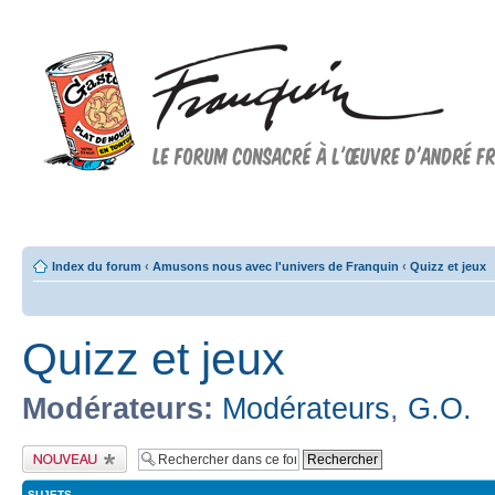
Forum FRANQUIN
Forum consacré à l'oeuvre d'André Franquin et au 9ème art
Index du forum
‹
Amusons nous avec l'univers de Franquin
‹
Quizz et jeux
Quizz et jeux
Modérateurs:
Modérateurs
,
G.O.
Publier un nouveau
sujet
SUJETS