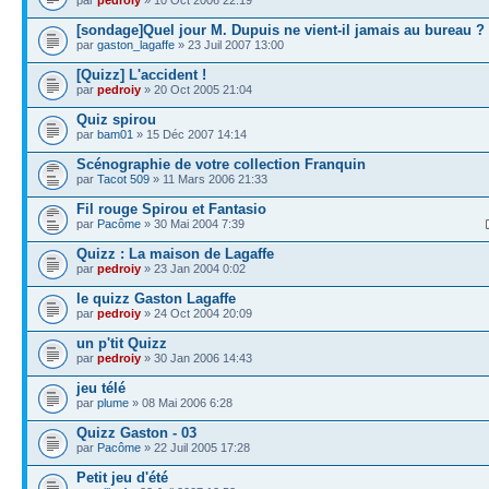
par
pedroiy
» 10 Oct 2006 22:19
[sondage]Quel jour M. Dupuis ne vient-il jamais au bureau ?
par
gaston_lagaffe
» 23 Juil 2007 13:00
[Quizz] L'accident !
par
pedroiy
» 20 Oct 2005 21:04
Quiz spirou
par
bam01
» 15 Déc 2007 14:14
Scénographie de votre collection Franquin
par
Tacot 509
» 11 Mars 2006 21:33
Fil rouge Spirou et Fantasio
par
Pacôme
» 30 Mai 2004 7:39
Quizz : La maison de Lagaffe
par
pedroiy
» 23 Jan 2004 0:02
le quizz Gaston Lagaffe
par
pedroiy
» 24 Oct 2004 20:09
un p'tit Quizz
par
pedroiy
» 30 Jan 2006 14:43
jeu télé
par
plume
» 08 Mai 2006 6:28
Quizz Gaston - 03
par
Pacôme
» 22 Juil 2005 17:28
Petit jeu d'été