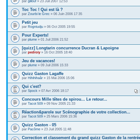
par
gillouf
» 23 Juil 2007 12:53
Toc Toc ! Qui est là ?
par
Zourbi le Grec
» 06 Juin 2006 17:35
Petit jeu
par
Rogntudju
» 06 Oct 2005 19:55
Pour Experts!
par
plume
» 01 Juil 2006 21:52
[quizz] Longtarin concurrence Ducran & Lapoigne
par
pedroiy
» 16 Oct 2005 18:40
Jeu de vacances!
par
plume
» 09 Juil 2006 15:33
Quizz Gaston Lagaffe
par
Hihihihaâr
» 15 Mai 2006 15:06
Qui c'est?
par
Spock
» 07 Avr 2006 18:17
Concours Mille têtes de spirou... Le retour...
par
Tacot 509
» 09 Nov 2005 21:33
Réaction&parole sur Scénographie de votre collection...
par
Tacot 509
» 25 Mars 2006 15:36
Quizz Gaston - 05
par
Pacôme
» 23 Juil 2005 11:48
Correction et classement du grand quizz Gaston de la rentré