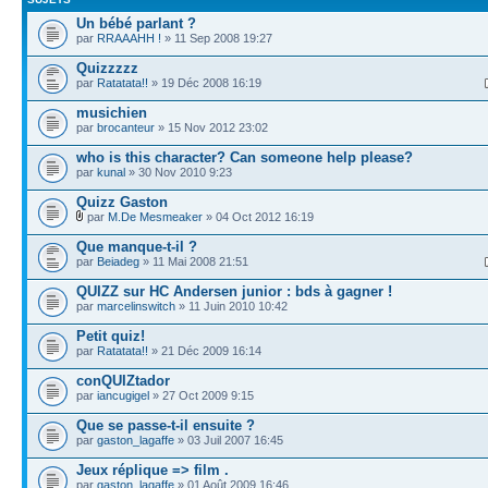
Un bébé parlant ?
par
RRAAAHH !
» 11 Sep 2008 19:27
Quizzzzz
par
Ratatata!!
» 19 Déc 2008 16:19
musichien
par
brocanteur
» 15 Nov 2012 23:02
who is this character? Can someone help please?
par
kunal
» 30 Nov 2010 9:23
Quizz Gaston
par
M.De Mesmeaker
» 04 Oct 2012 16:19
Que manque-t-il ?
par
Beiadeg
» 11 Mai 2008 21:51
QUIZZ sur HC Andersen junior : bds à gagner !
par
marcelinswitch
» 11 Juin 2010 10:42
Petit quiz!
par
Ratatata!!
» 21 Déc 2009 16:14
conQUIZtador
par
iancugigel
» 27 Oct 2009 9:15
Que se passe-t-il ensuite ?
par
gaston_lagaffe
» 03 Juil 2007 16:45
Jeux réplique => film .
par
gaston_lagaffe
» 01 Août 2009 16:46