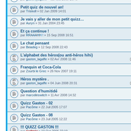
Petit quiz de nouvel an!
par
Triskell
» 02 Jan 2009 14:01
Je vais y aller de mon petit quizz...
par
Auryn
» 31 Jan 2004 23:45
Et ça continue !
par
RRAAAHH !
» 15 Sep 2008 16:51
Le chat pensant
par
Beiadeg
» 12 Sep 2008 22:43
L'alphabet des héros(ou anti-héros hihi)
par
gaston_lagaffe
» 02 Avr 2008 11:46
Franquin et Coca-Cola
par
Zourbi le Grec
» 26 Nov 2007 19:11
Héros mystère .
par
gaston_lagaffe
» 04 Juin 2008 20:31
Question d'humitidé
par
marcelinswitch
» 11 Avr 2008 14:32
Quizz Gaston - 02
par
Pacôme
» 22 Juil 2005 17:07
Quizz Gaston - 08
par
Pacôme
» 23 Juil 2005 12:22
!!! QUIZZ GASTON !!!