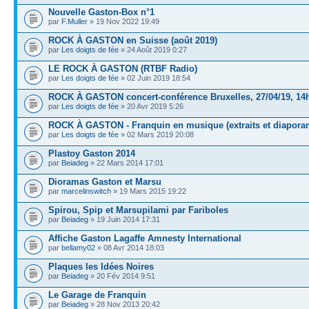
Nouvelle Gaston-Box n°1
par
F.Muller
» 19 Nov 2022 19:49
ROCK À GASTON en Suisse (août 2019)
par
Les doigts de fée
» 24 Août 2019 0:27
LE ROCK À GASTON (RTBF Radio)
par
Les doigts de fée
» 02 Juin 2019 18:54
ROCK À GASTON concert-conférence Bruxelles, 27/04/19, 14
par
Les doigts de fée
» 20 Avr 2019 5:26
ROCK À GASTON - Franquin en musique (extraits et diapora
par
Les doigts de fée
» 02 Mars 2019 20:08
Plastoy Gaston 2014
par
Beiadeg
» 22 Mars 2014 17:01
Dioramas Gaston et Marsu
par
marcelinswitch
» 19 Mars 2015 19:22
Spirou, Spip et Marsupilami par Fariboles
par
Beiadeg
» 19 Juin 2014 17:31
Affiche Gaston Lagaffe Amnesty International
par
bellamy02
» 08 Avr 2014 18:03
Plaques les Idées Noires
par
Beiadeg
» 20 Fév 2014 9:51
Le Garage de Franquin
par
Beiadeg
» 28 Nov 2013 20:42