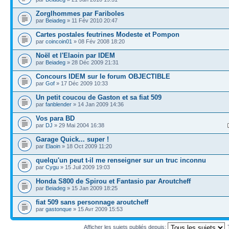
Zorglhommes par Fariboles
par
Beiadeg
» 11 Fév 2010 20:47
Cartes postales feutrines Modeste et Pompon
par
coincoin01
» 08 Fév 2008 18:20
Noël et l'Elaoin par IDEM
par
Beiadeg
» 28 Déc 2009 21:31
Concours IDEM sur le forum OBJECTIBLE
par
Gof
» 17 Déc 2009 10:33
Un petit coucou de Gaston et sa fiat 509
par
fanblender
» 14 Jan 2009 14:36
Vos para BD
par
DJ
» 29 Mai 2004 16:38
Garage Quick... super !
par
Elaoin
» 18 Oct 2009 11:20
quelqu'un peut t-il me renseigner sur un truc inconnu
par
Cygu
» 15 Juil 2009 19:03
Honda S800 de Spirou et Fantasio par Aroutcheff
par
Beiadeg
» 15 Jan 2009 18:25
fiat 509 sans personnage aroutcheff
par
gastonque
» 15 Avr 2009 15:53
Afficher les sujets publiés depuis: