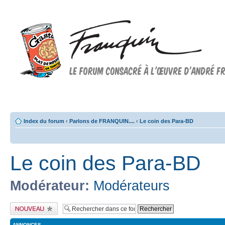
Forum FRANQUIN
Forum consacré à l'oeuvre d'André Franquin et au 9ème art
Index du forum
‹
Parlons de FRANQUIN....
‹
Le coin des Para-BD
Le coin des Para-BD
Modérateur:
Modérateurs
Publier un nouveau
sujet
ANNONCES