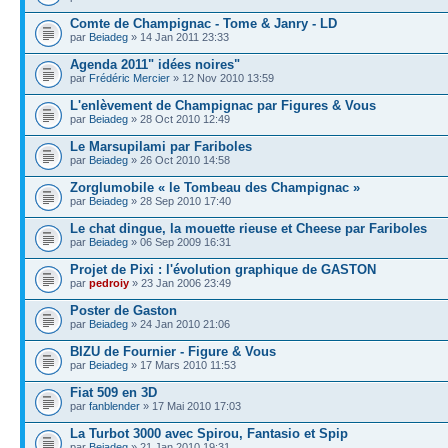
Comte de Champignac - Tome & Janry - LD
par
Beiadeg
» 14 Jan 2011 23:33
Agenda 2011" idées noires"
par
Frédéric Mercier
» 12 Nov 2010 13:59
L'enlèvement de Champignac par Figures & Vous
par
Beiadeg
» 28 Oct 2010 12:49
Le Marsupilami par Fariboles
par
Beiadeg
» 26 Oct 2010 14:58
Zorglumobile « le Tombeau des Champignac »
par
Beiadeg
» 28 Sep 2010 17:40
Le chat dingue, la mouette rieuse et Cheese par Fariboles
par
Beiadeg
» 06 Sep 2009 16:31
Projet de Pixi : l'évolution graphique de GASTON
par
pedroiy
» 23 Jan 2006 23:49
Poster de Gaston
par
Beiadeg
» 24 Jan 2010 21:06
BIZU de Fournier - Figure & Vous
par
Beiadeg
» 17 Mars 2010 11:53
Fiat 509 en 3D
par
fanblender
» 17 Mai 2010 17:03
La Turbot 3000 avec Spirou, Fantasio et Spip
par
Beiadeg
» 21 Jan 2010 19:31