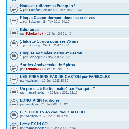
Nouveaux dioramas Franquin !
par
Toubédé Editions
» 18 Jan 2013 10:52
Plaque Gaston dormant dans les archives
par
Beiadeg
» 24 Fév 2013 20:29
Bdioramas.
par
Tchuktchuk
» 17 Jan 2013 1:48
Statuette Spirou pour ses 75 ans
par
Beiadeg
» 24 Déc 2012 17:51
Plaques bombées Marsu et Gaston
par
Beiadeg
» 23 Nov 2012 20:52
Sorties Anniversaire de Spirou.
par
Tchuktchuk
» 04 Oct 2012 14:21
LES PREMIERS PAS DE GASTON par FARIBOLES
par
wapitipok
» 10 Juin 2011 10:39
Un porte-clé Berliet réalisé par Franquin ?
par
marcelinswitch
» 23 Mars 2011 12:12
LONGTARIN Fariboles
par
wapitipok
» 28 Jan 2011 10:02
LES POUËTS en caouthouc et la BD
par
wapitipok
» 12 Déc 2010 10:31
Latex EX.IN.CO.
par
marcelinswitch
» 26 Jan 2008 14:03