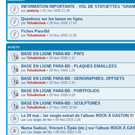
INFORMATION IMPORTANTE - VOL DE STATUETTES "GRAN
par
pedroiy
» 02 Jan 2008 21:38
Questions sur les bases en ligne.
par
Tchuktchuk
» 28 Nov 2005 17:01
Fiches Para-Bd
par
Tchuktchuk
» 10 Nov 2005 11:56
SUJETS
BASE EN LIGNE PARA-BD : PIN'S
par
Tchuktchuk
» 28 Nov 2005 1:15
BASE EN LIGNE PARA-BD : PLAQUES EMAILLEES
par
Tchuktchuk
» 28 Nov 2005 1:29
BASE EN LIGNE PARA-BD : SERIGRAPHIES, OFFSETS
par
Tchuktchuk
» 28 Nov 2005 1:24
BASE EN LIGNE PARA-BD : PORTFOLIOS
par
Tchuktchuk
» 28 Nov 2005 0:28
BASE EN LIGNE PARA-BD : SCULPTURES
par
Tchuktchuk
» 27 Nov 2005 22:56
Le 24 mai : 1er single extrait de l'album ROCK À GASTON !!!
par
Les doigts de fée
» 09 Mai 2024 2:28
Numa Sadoul, Vincent L'Épée (etc.) sur l'album ROCK À G
par
Les doigts de fée
» 08 Déc 2022 1:39