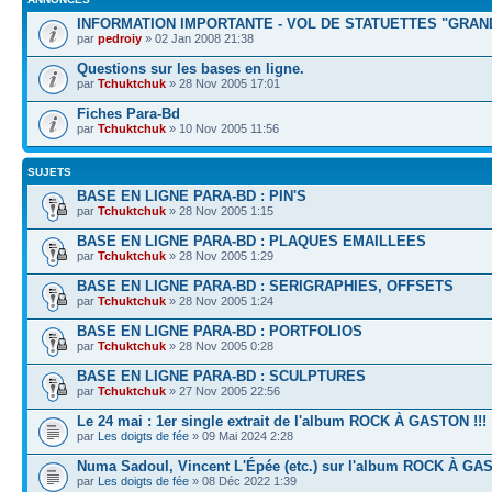
INFORMATION IMPORTANTE - VOL DE STATUETTES "GRAN
par
pedroiy
» 02 Jan 2008 21:38
Questions sur les bases en ligne.
par
Tchuktchuk
» 28 Nov 2005 17:01
Fiches Para-Bd
par
Tchuktchuk
» 10 Nov 2005 11:56
SUJETS
BASE EN LIGNE PARA-BD : PIN'S
par
Tchuktchuk
» 28 Nov 2005 1:15
BASE EN LIGNE PARA-BD : PLAQUES EMAILLEES
par
Tchuktchuk
» 28 Nov 2005 1:29
BASE EN LIGNE PARA-BD : SERIGRAPHIES, OFFSETS
par
Tchuktchuk
» 28 Nov 2005 1:24
BASE EN LIGNE PARA-BD : PORTFOLIOS
par
Tchuktchuk
» 28 Nov 2005 0:28
BASE EN LIGNE PARA-BD : SCULPTURES
par
Tchuktchuk
» 27 Nov 2005 22:56
Le 24 mai : 1er single extrait de l'album ROCK À GASTON !!!
par
Les doigts de fée
» 09 Mai 2024 2:28
Numa Sadoul, Vincent L'Épée (etc.) sur l'album ROCK À G
par
Les doigts de fée
» 08 Déc 2022 1:39