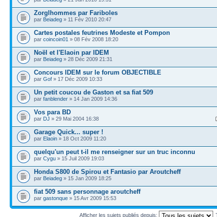
Zorglhommes par Fariboles
par
Beiadeg
» 11 Fév 2010 20:47
Cartes postales feutrines Modeste et Pompon
par
coincoin01
» 08 Fév 2008 18:20
Noël et l'Elaoin par IDEM
par
Beiadeg
» 28 Déc 2009 21:31
Concours IDEM sur le forum OBJECTIBLE
par
Gof
» 17 Déc 2009 10:33
Un petit coucou de Gaston et sa fiat 509
par
fanblender
» 14 Jan 2009 14:36
Vos para BD
par
DJ
» 29 Mai 2004 16:38
Garage Quick... super !
par
Elaoin
» 18 Oct 2009 11:20
quelqu'un peut t-il me renseigner sur un truc inconnu
par
Cygu
» 15 Juil 2009 19:03
Honda S800 de Spirou et Fantasio par Aroutcheff
par
Beiadeg
» 15 Jan 2009 18:25
fiat 509 sans personnage aroutcheff
par
gastonque
» 15 Avr 2009 15:53
Afficher les sujets publiés depuis: