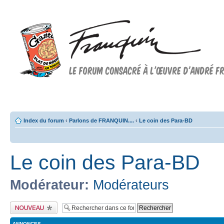
Forum FRANQUIN
Forum consacré à l'oeuvre d'André Franquin et au 9ème art
Index du forum
‹
Parlons de FRANQUIN....
‹
Le coin des Para-BD
Le coin des Para-BD
Modérateur:
Modérateurs
Publier un nouveau
sujet
ANNONCES