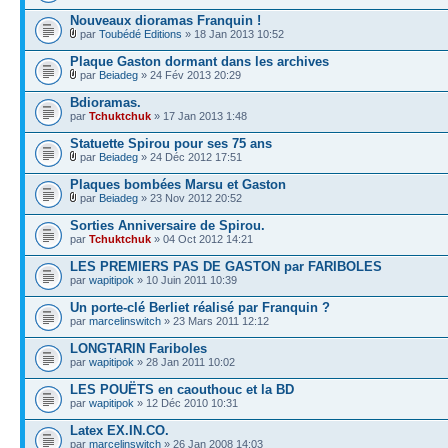
Nouveaux dioramas Franquin !
par
Toubédé Editions
» 18 Jan 2013 10:52
Plaque Gaston dormant dans les archives
par
Beiadeg
» 24 Fév 2013 20:29
Bdioramas.
par
Tchuktchuk
» 17 Jan 2013 1:48
Statuette Spirou pour ses 75 ans
par
Beiadeg
» 24 Déc 2012 17:51
Plaques bombées Marsu et Gaston
par
Beiadeg
» 23 Nov 2012 20:52
Sorties Anniversaire de Spirou.
par
Tchuktchuk
» 04 Oct 2012 14:21
LES PREMIERS PAS DE GASTON par FARIBOLES
par
wapitipok
» 10 Juin 2011 10:39
Un porte-clé Berliet réalisé par Franquin ?
par
marcelinswitch
» 23 Mars 2011 12:12
LONGTARIN Fariboles
par
wapitipok
» 28 Jan 2011 10:02
LES POUËTS en caouthouc et la BD
par
wapitipok
» 12 Déc 2010 10:31
Latex EX.IN.CO.
par
marcelinswitch
» 26 Jan 2008 14:03