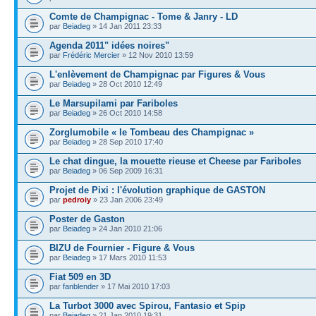
Comte de Champignac - Tome & Janry - LD
par
Beiadeg
» 14 Jan 2011 23:33
Agenda 2011" idées noires"
par
Frédéric Mercier
» 12 Nov 2010 13:59
L'enlèvement de Champignac par Figures & Vous
par
Beiadeg
» 28 Oct 2010 12:49
Le Marsupilami par Fariboles
par
Beiadeg
» 26 Oct 2010 14:58
Zorglumobile « le Tombeau des Champignac »
par
Beiadeg
» 28 Sep 2010 17:40
Le chat dingue, la mouette rieuse et Cheese par Fariboles
par
Beiadeg
» 06 Sep 2009 16:31
Projet de Pixi : l'évolution graphique de GASTON
par
pedroiy
» 23 Jan 2006 23:49
Poster de Gaston
par
Beiadeg
» 24 Jan 2010 21:06
BIZU de Fournier - Figure & Vous
par
Beiadeg
» 17 Mars 2010 11:53
Fiat 509 en 3D
par
fanblender
» 17 Mai 2010 17:03
La Turbot 3000 avec Spirou, Fantasio et Spip
par
Beiadeg
» 21 Jan 2010 19:31