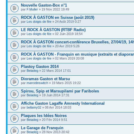
Nouvelle Gaston-Box n°1
par
F.Muller
» 19 Nov 2022 19:49
ROCK À GASTON en Suisse (août 2019)
par
Les doigts de fée
» 24 Août 2019 0:27
LE ROCK À GASTON (RTBF Radio)
par
Les doigts de fée
» 02 Juin 2019 18:54
ROCK À GASTON concert-conférence Bruxelles, 27/04/19, 14
par
Les doigts de fée
» 20 Avr 2019 5:26
ROCK À GASTON - Franquin en musique (extraits et diapora
par
Les doigts de fée
» 02 Mars 2019 20:08
Plastoy Gaston 2014
par
Beiadeg
» 22 Mars 2014 17:01
Dioramas Gaston et Marsu
par
marcelinswitch
» 19 Mars 2015 19:22
Spirou, Spip et Marsupilami par Fariboles
par
Beiadeg
» 19 Juin 2014 17:31
Affiche Gaston Lagaffe Amnesty International
par
bellamy02
» 08 Avr 2014 18:03
Plaques les Idées Noires
par
Beiadeg
» 20 Fév 2014 9:51
Le Garage de Franquin
par
Beiadeg
» 28 Nov 2013 20:42