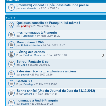
[interview] Vincent L'Epée, dessinateur de presse
par
marcelinswitch
» 22 Oct 2009 6:41
SUJETS
Quelques conseils de Franquin, lui-même !
par
pedroiy
» 26 Mars 2007 21:55
mes hommages à Franquin
par
Tuizentfloot
» 07 Mars 2007 16:20
Marsupilami FM66
par
Frédéric Mercier
» 09 Déc 2012 12:47
L'étang des cerises
par
Frédéric Mercier
» 19 Jan 2009 15:10
Spirou, Fantasio & co
par
Zozo
» 16 Août 2009 0:37
2 dessins récents ... et plusieurs anciens
par
pascal
» 23 Mai 2007 16:56
Gaston 3D
par
Beiadeg
» 23 Fév 2013 15:00
Bonne année! (Une du Journal du Jura du 31.12.2012)
par
Vincent
» 31 Déc 2012 16:00
hommage a André Franquin
par
pitbulle
» 11 Juin 2011 14:28