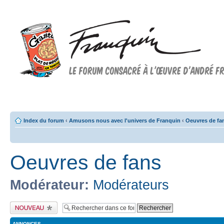
Forum FRANQUIN
Forum consacré à l'oeuvre d'André Franquin et au 9ème art
Index du forum
‹
Amusons nous avec l'univers de Franquin
‹
Oeuvres de fa
Oeuvres de fans
Modérateur:
Modérateurs
Publier un nouveau
sujet
ANNONCES