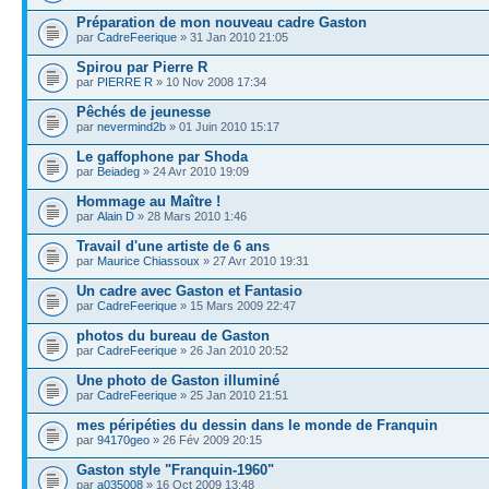
Préparation de mon nouveau cadre Gaston
par
CadreFeerique
» 31 Jan 2010 21:05
Spirou par Pierre R
par
PIERRE R
» 10 Nov 2008 17:34
Pêchés de jeunesse
par
nevermind2b
» 01 Juin 2010 15:17
Le gaffophone par Shoda
par
Beiadeg
» 24 Avr 2010 19:09
Hommage au Maître !
par
Alain D
» 28 Mars 2010 1:46
Travail d'une artiste de 6 ans
par
Maurice Chiassoux
» 27 Avr 2010 19:31
Un cadre avec Gaston et Fantasio
par
CadreFeerique
» 15 Mars 2009 22:47
photos du bureau de Gaston
par
CadreFeerique
» 26 Jan 2010 20:52
Une photo de Gaston illuminé
par
CadreFeerique
» 25 Jan 2010 21:51
mes péripéties du dessin dans le monde de Franquin
par
94170geo
» 26 Fév 2009 20:15
Gaston style "Franquin-1960"
par
a035008
» 16 Oct 2009 13:48