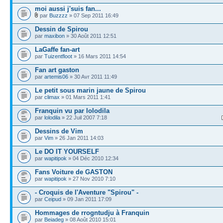
moi aussi j'suis fan...
par
Buzzzz
» 07 Sep 2011 16:49
Dessin de Spirou
par
maxibon
» 30 Août 2011 12:51
LaGaffe fan-art
par
Tuizentfloot
» 16 Mars 2011 14:54
Fan art gaston
par
artemis06
» 30 Avr 2011 11:49
Le petit sous marin jaune de Spirou
par
climax
» 01 Mars 2011 1:41
Franquin vu par lolodila
par
lolodila
» 22 Juil 2007 7:18
Dessins de Vim
par
Vim
» 26 Jan 2011 14:03
Le DO IT YOURSELF
par
wapitipok
» 04 Déc 2010 12:34
Fans Voiture de GASTON
par
wapitipok
» 27 Nov 2010 7:10
- Croquis de l'Aventure "Spirou" -
par
Ceipud
» 09 Jan 2011 17:09
Hommages de rrogntudju à Franquin
par
Beiadeg
» 08 Août 2010 15:01