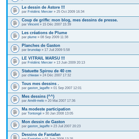
Le dessin de Astore !!!
par
Frédéric Mercier
» 25 Oct 2009 16:34
Coup de griffe: mon blog, mes dessins de presse.
par
Vincent
» 15 Déc 2007 15:39
Les créations de Plume
par
plume
» 08 Sep 2009 11:38
Planches de Gaston
par
brunolap
» 17 Juil 2009 5:58
LE VITRAIL MARSU !!!
par
Frédéric Mercier
» 13 Juin 2009 20:13
Statuette Spirou de 40 cm
par
chiwaw
» 24 Déc 2007 17:32
Tous mes dessins .
par
gaston_lagaffe
» 01 Sep 2007 12:01
Mes dessins (^^)
par
Améli-melo
» 20 Mai 2007 17:36
Ma modeste participation
par
Tontongé
» 30 Jan 2008 13:05
Mon dessin de Gaston
par
gaston_lagaffe
» 23 Juil 2007 20:23
Dessins de Fantafan
par
Fantafan
» 01 Juin 2008 13:25