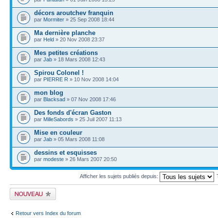
décors aroutchev franquin
par
Mormiter
» 25 Sep 2008 18:44
Ma dernière planche
par
Held
» 20 Nov 2008 23:37
Mes petites créations
par
Jab
» 18 Mars 2008 12:43
Spirou Colonel !
par
PIERRE R
» 10 Nov 2008 14:04
mon blog
par
Blacksad
» 07 Nov 2008 17:46
Des fonds d'écran Gaston
par
MilleSabords
» 25 Juil 2007 11:13
Mise en couleur
par
Jab
» 05 Mars 2008 11:08
dessins et esquisses
par
modeste
» 26 Mars 2007 20:50
Afficher les sujets publiés depuis:
Publier un nouveau
sujet
Retour vers Index du forum