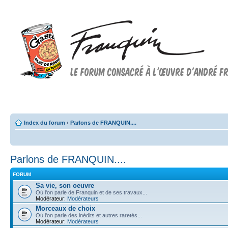
Forum FRANQUIN
Forum consacré à l'oeuvre d'André Franquin et au 9ème art
Index du forum
‹
Parlons de FRANQUIN....
Parlons de FRANQUIN....
FORUM
Sa vie, son oeuvre
Où l'on parle de Franquin et de ses travaux...
Modérateur:
Modérateurs
Morceaux de choix
Où l'on parle des inédits et autres raretés...
Modérateur:
Modérateurs