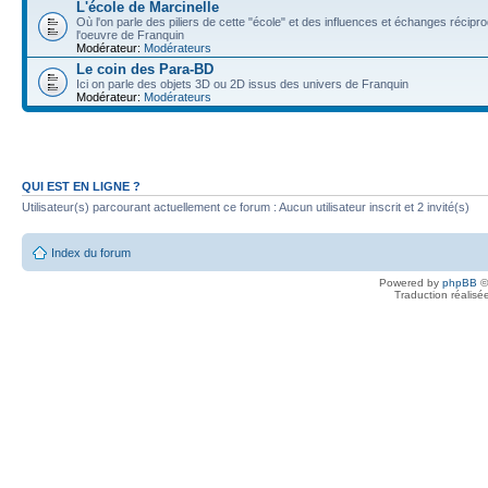
L'école de Marcinelle
Où l'on parle des piliers de cette "école" et des influences et échanges récip
l'oeuvre de Franquin
Modérateur:
Modérateurs
Le coin des Para-BD
Ici on parle des objets 3D ou 2D issus des univers de Franquin
Modérateur:
Modérateurs
QUI EST EN LIGNE ?
Utilisateur(s) parcourant actuellement ce forum : Aucun utilisateur inscrit et 2 invité(s)
Index du forum
Powered by
phpBB
©
Traduction réalisé