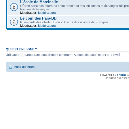
L'école de Marcinelle
Où l'on parle des piliers de cette "école" et des influences et échanges récip
l'oeuvre de Franquin
Modérateur:
Modérateurs
Le coin des Para-BD
Ici on parle des objets 3D ou 2D issus des univers de Franquin
Modérateur:
Modérateurs
QUI EST EN LIGNE ?
Utilisateur(s) parcourant actuellement ce forum : Aucun utilisateur inscrit et 1 invité
Index du forum
Powered by
phpBB
©
Traduction réalisé