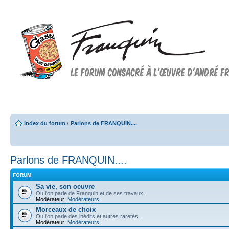
Forum FRANQUIN
Forum consacré à l'oeuvre d'André Franquin et au 9ème art
Index du forum
‹
Parlons de FRANQUIN....
Parlons de FRANQUIN....
FORUM
Sa vie, son oeuvre
Où l'on parle de Franquin et de ses travaux...
Modérateur:
Modérateurs
Morceaux de choix
Où l'on parle des inédits et autres raretés...
Modérateur:
Modérateurs