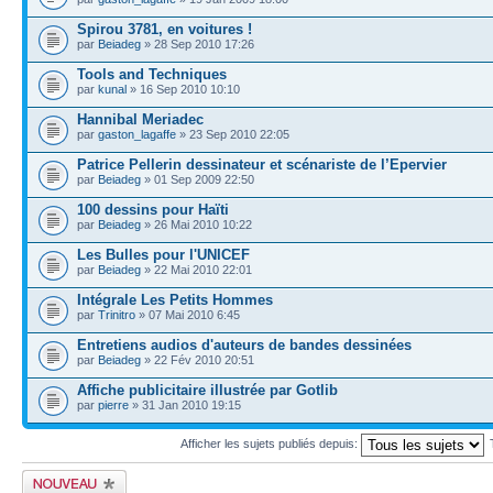
Spirou 3781, en voitures !
par
Beiadeg
» 28 Sep 2010 17:26
Tools and Techniques
par
kunal
» 16 Sep 2010 10:10
Hannibal Meriadec
par
gaston_lagaffe
» 23 Sep 2010 22:05
Patrice Pellerin dessinateur et scénariste de l’Epervier
par
Beiadeg
» 01 Sep 2009 22:50
100 dessins pour Haïti
par
Beiadeg
» 26 Mai 2010 10:22
Les Bulles pour l'UNICEF
par
Beiadeg
» 22 Mai 2010 22:01
Intégrale Les Petits Hommes
par
Trinitro
» 07 Mai 2010 6:45
Entretiens audios d'auteurs de bandes dessinées
par
Beiadeg
» 22 Fév 2010 20:51
Affiche publicitaire illustrée par Gotlib
par
pierre
» 31 Jan 2010 19:15
Afficher les sujets publiés depuis:
Publier un nouveau
sujet