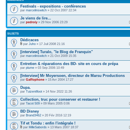
Festivals - expositions - conférences
par
marcelinswitch
» 22 Oct 2007 22:34
Je viens de lire...
par
pedroiy
» 29 Nov 2006 23:29
SUJETS
Dédicaces
par
Juho
» 17 Juil 2008 21:16
[interview] Turalo, "le Blog de Franquin"
par
marcelinswitch
» 21 Oct 2009 15:35
Entretien & réparations des BD- site en cours de prépa
par
plume
» 03 Sep 2006 10:49
[Interview] Mr Moyersoen, directeur de Marsu Productions
par
Gaffophone
» 15 Avr 2004 17:27
Dupa.
par
Tuizentfloot
» 14 Nov 2022 11:26
Collection, truc pour conserver et restaurer !
par
Tacot 509
» 09 Mars 2005 0:06
BD Disney
par
Brand3462
» 20 Fév 2016 12:19
Tif et Tondu : enfin l'intégrale !
par
MilleSabords
» 13 Mars 2007 18:37