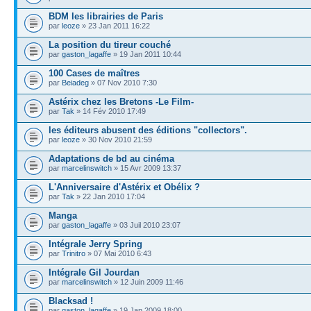
BDM les librairies de Paris
par
leoze
» 23 Jan 2011 16:22
La position du tireur couché
par
gaston_lagaffe
» 19 Jan 2011 10:44
100 Cases de maîtres
par
Beiadeg
» 07 Nov 2010 7:30
Astérix chez les Bretons -Le Film-
par
Tak
» 14 Fév 2010 17:49
les éditeurs abusent des éditions "collectors".
par
leoze
» 30 Nov 2010 21:59
Adaptations de bd au cinéma
par
marcelinswitch
» 15 Avr 2009 13:37
L'Anniversaire d'Astérix et Obélix ?
par
Tak
» 22 Jan 2010 17:04
Manga
par
gaston_lagaffe
» 03 Juil 2010 23:07
Intégrale Jerry Spring
par
Trinitro
» 07 Mai 2010 6:43
Intégrale Gil Jourdan
par
marcelinswitch
» 12 Juin 2009 11:46
Blacksad !
par
gaston_lagaffe
» 19 Jan 2009 18:00