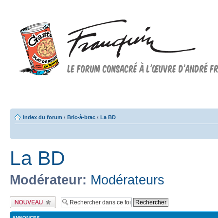
Forum FRANQUIN
Forum consacré à l'oeuvre d'André Franquin et au 9ème art
Index du forum
‹
Bric-à-brac
‹
La BD
La BD
Modérateur:
Modérateurs
Publier un nouveau
sujet
ANNONCES