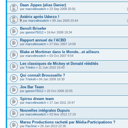
Daan Jippes (alias Danier)
par
marcelinswitch
» 23 Sep 2008 20:55
Astérix après Uderzo !
par
marcelinswitch
» 09 Jan 2009 23:44
Benoît Brisefer
par
gaston75012
» 16 Avr 2008 19:34
Rapport annuel de l'ACBD
par
marcelinswitch
» 27 Déc 2007 14:09
Blake et Mortimer dans le Monde...et ailleurs
par
marcelinswitch
» 03 Oct 2007 9:54
Les classiques de Mickey et Donald réédités
par
Trinitro
» 11 Juin 2010 19:40
Qui connaît Broussaille ?
par
Triskell
» 04 Jan 2009 16:30
Joe Bar Team
par
gaston75012
» 20 Oct 2008 20:55
Spirou dream team
par
marcelinswitch
» 17 Jan 2011 19:47
Nouvelles intégrales Dupuis
par
marcelinswitch
» 03 Nov 2012 17:19
Marsu Productions racheté par Média-Participations ?
par
Pacôme
» 26 Jan 2013 22:35