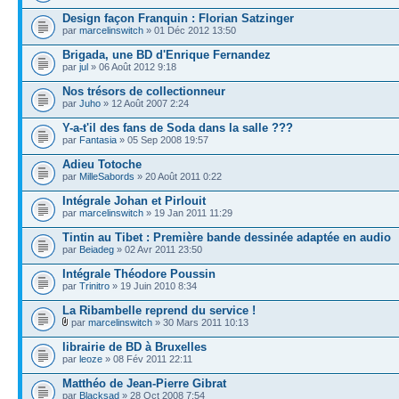
Design façon Franquin : Florian Satzinger
par
marcelinswitch
» 01 Déc 2012 13:50
Brigada, une BD d'Enrique Fernandez
par
jul
» 06 Août 2012 9:18
Nos trésors de collectionneur
par
Juho
» 12 Août 2007 2:24
Y-a-t'il des fans de Soda dans la salle ???
par
Fantasia
» 05 Sep 2008 19:57
Adieu Totoche
par
MilleSabords
» 20 Août 2011 0:22
Intégrale Johan et Pirlouit
par
marcelinswitch
» 19 Jan 2011 11:29
Tintin au Tibet : Première bande dessinée adaptée en audio
par
Beiadeg
» 02 Avr 2011 23:50
Intégrale Théodore Poussin
par
Trinitro
» 19 Juin 2010 8:34
La Ribambelle reprend du service !
par
marcelinswitch
» 30 Mars 2011 10:13
librairie de BD à Bruxelles
par
leoze
» 08 Fév 2011 22:11
Matthéo de Jean-Pierre Gibrat
par
Blacksad
» 28 Oct 2008 7:54