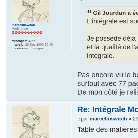
Gil Jourdan a éc
L'intégrale est so
marcelinswitch
Modérateur
Je possède déjà 
Messages:
3265
Inscrit le:
28 Déc 2006 15:48
et la qualité de 
Localisation:
Bretagne
intégrale.
Pas encore vu le bo
surtout avec 77 pa
De mon côté je rel
Re: Intégrale M
par
marcelinswitch
» 29
Table des matières