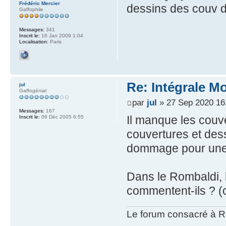
Frédéric Mercier
dessins des couv de
Gaffophile
Messages:
341
Inscrit le:
16 Jan 2009 1:04
Localisation:
Paris
Re: Intégrale M
jul
Gaffogénial
par
jul
» 27 Sep 2020 16
Messages:
167
Il manque les couve
Inscrit le:
06 Déc 2005 6:55
couvertures et dess
dommage pour une 
Dans le Rombaldi, l
commentent-ils ? 
Le forum consacré à Re