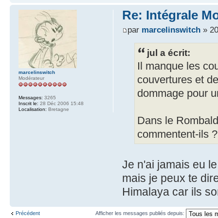
Re: Intégrale M
par
marcelinswitch
» 20
jul a écrit:
Il manque les cou
marcelinswitch
couvertures et de
Modérateur
dommage pour un
Messages:
3265
Inscrit le:
28 Déc 2006 15:48
Localisation:
Bretagne
Dans le Rombaldi,
commentent-ils 
Je n'ai jamais eu 
mais je peux te dir
Himalaya car ils so
Précédent
Afficher les messages publiés depuis: