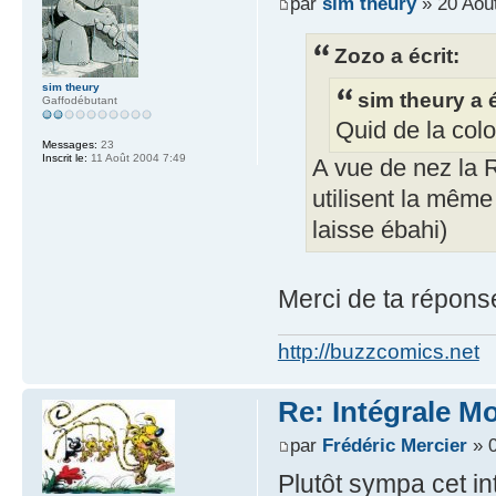
par
sim theury
» 20 Aoû
Zozo a écrit:
sim theury
sim theury a é
Gaffodébutant
Quid de la colo
Messages:
23
Inscrit le:
11 Août 2004 7:49
A vue de nez la R
utilisent la même
laisse ébahi)
Merci de ta répons
http://buzzcomics.net
Re: Intégrale M
par
Frédéric Mercier
» 0
Plutôt sympa cet in