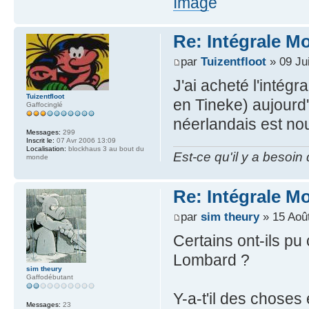
Re: Intégrale M
par
Tuizentfloot
» 09 Jui
J'ai acheté l'intég
Tuizentfloot
en Tineke) aujourd'h
Gaffocinglé
néerlandais est no
Messages:
299
Inscrit le:
07 Avr 2006 13:09
Localisation:
blockhaus 3 au bout du
Est-ce qu'il y a besoin
monde
Re: Intégrale M
par
sim theury
» 15 Aoû
Certains ont-ils p
Lombard ?
sim theury
Gaffodébutant
Y-a-t'il des choses
Messages:
23