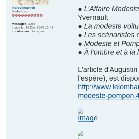
●
L’Affaire Modest
marcelinswitch
Modérateur
Yvernault
●
La modeste voit
Messages:
3265
Inscrit le:
28 Déc 2006 15:48
Localisation:
Bretagne
●
Les scénaristes
●
Modeste et Pomp
●
À l’ombre et à la
L'article d'Augustin
l'espère), est disp
http://www.lelomba
modeste-pompon,4