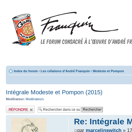
Forum FRANQUIN
Forum consacré à l'oeuvre d'André Franquin et au 9ème art
Index du forum
‹
Les créations d'André Franquin
‹
Modeste et Pompon
Intégrale Modeste et Pompon (2015)
Modérateur:
Modérateurs
Publier une réponse
Re: Intégrale
par
marcelinswitch
» 17