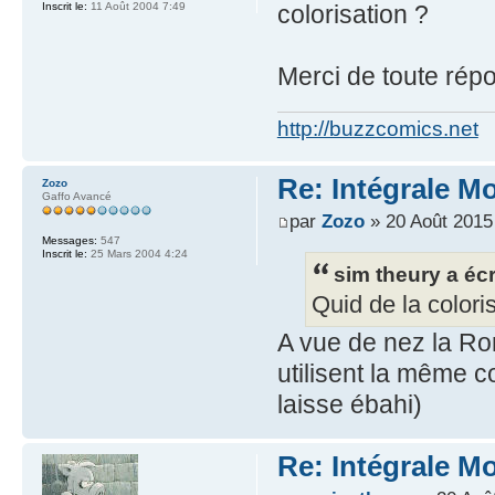
Inscrit le:
11 Août 2004 7:49
colorisation ?
Merci de toute rép
http://buzzcomics.net
Re: Intégrale M
Zozo
Gaffo Avancé
par
Zozo
» 20 Août 2015
Messages:
547
Inscrit le:
25 Mars 2004 4:24
sim theury a écr
Quid de la colori
A vue de nez la Rom
utilisent la même c
laisse ébahi)
Re: Intégrale M