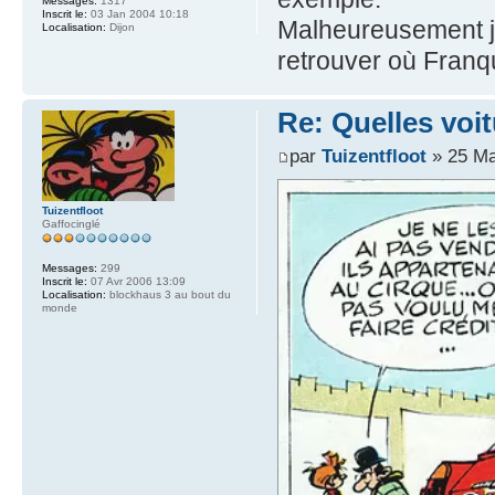
Messages:
1317
Inscrit le:
03 Jan 2004 10:18
Malheureusement j'
Localisation:
Dijon
retrouver où Franqu
Re: Quelles voi
par
Tuizentfloot
» 25 Ma
Tuizentfloot
Gaffocinglé
Messages:
299
Inscrit le:
07 Avr 2006 13:09
Localisation:
blockhaus 3 au bout du
monde