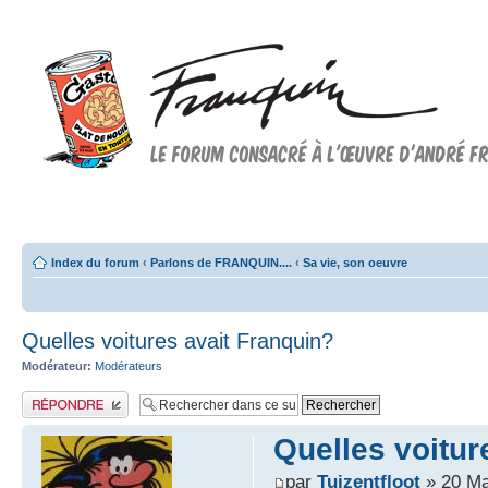
Forum FRANQUIN
Forum consacré à l'oeuvre d'André Franquin et au 9ème art
Index du forum
‹
Parlons de FRANQUIN....
‹
Sa vie, son oeuvre
Quelles voitures avait Franquin?
Modérateur:
Modérateurs
Publier une réponse
Quelles voitur
par
Tuizentfloot
» 20 Ma