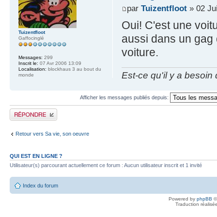
par
Tuizentfloot
» 02 Ju
Oui! C'est une voit
Tuizentfloot
aussi dans un gag d
Gaffocinglé
voiture.
Messages:
299
Inscrit le:
07 Avr 2006 13:09
Localisation:
blockhaus 3 au bout du
Est-ce qu'il y a besoin
monde
Afficher les messages publiés depuis:
Publier une réponse
Retour vers Sa vie, son oeuvre
QUI EST EN LIGNE ?
Utilisateur(s) parcourant actuellement ce forum : Aucun utilisateur inscrit et 1 invité
Index du forum
Powered by
phpBB
©
Traduction réalisé