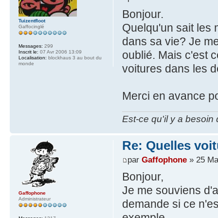
Bonjour.
Tuizentfloot
Quelqu'un sait les
Gaffocinglé
dans sa vie? Je me 
Messages:
299
oublié. Mais c'est
Inscrit le:
07 Avr 2006 13:09
Localisation:
blockhaus 3 au bout du
monde
voitures dans les 
Merci en avance p
Est-ce qu'il y a besoin
Re: Quelles voi
par
Gaffophone
» 25 Ma
Bonjour,
Je me souviens d'av
Gaffophone
Administrateur
demande si ce n'est
exemple.