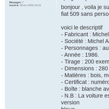
Messages:
7
Inscrit le:
08 Avr 2009 23:23
bonjour , voila je 
fiat 509 sans pers
voici le descriptif
- Fabricant : Michel
- Société : Michel A
- Personnages : au
- Année : 1986.
- Tirage : 200 exem
- Dimensions : 28
- Matières : bois, m
- Certificat : numér
- Boîte : blanche av
- N.B : La voiture e
version