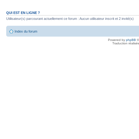
QUI EST EN LIGNE ?
Utilisateur(s) parcourant actuellement ce forum : Aucun utilisateur inscrit et 2 invité(s)
Index du forum
Powered by
phpBB
©
Traduction réalisé