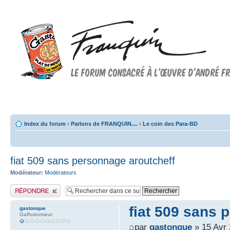
Forum FRANQUIN
Forum consacré à l'oeuvre d'André Franquin et au 9ème art
Index du forum
‹
Parlons de FRANQUIN....
‹
Le coin des Para-BD
fiat 509 sans personnage aroutcheff
Modérateur:
Modérateurs
Publier une réponse
fiat 509 sans 
gastonque
Gaffodormeur
par
gastonque
» 15 Avr 