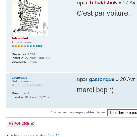
par
Tchuktchuk
» 17 Avr
C'est par voiture.
Tchuktchuk
Administrateur
Messages:
1574
Inscrit le:
22 Mars 2004 1:37
Localisation:
Paris
gastonque
par
gastonque
» 20 Avr 
Gaffodormeur
merci bcp :)
Messages:
7
Inscrit le:
08 Avr 2009 23:23
Afficher les messages publiés depuis:
Publier une réponse
Retour vers Le coin des Para-BD