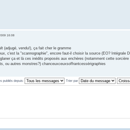
2009 16:08
lt (adjugé, vendu!), ça fait cher le gramme
ux, c'est la "scannographie", encore faut-il choisir la source (EO? Intégrale
ur glaner ça et là ces inédits proposés aux enchères (notamment cette sorcière
ts, ou autres monstres?) chanceuxceuxsoffrantcessérigraphies
s publiés depuis:
Trier par