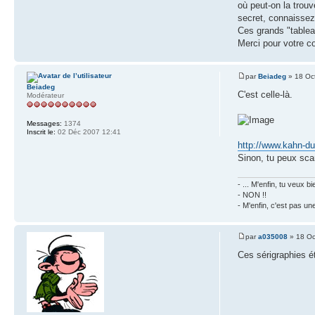
où peut-on la trouv
secret, connaisse
Ces grands "tablea
Merci pour votre co
par
Beiadeg
» 18 Oc
Beiadeg
C'est celle-là.
Modérateur
Messages:
1374
Inscrit le:
02 Déc 2007 12:41
http://www.kahn-d
Sinon, tu peux sca
- ... M'enfin, tu veux
- NON !!
- M'enfin, c'est pas un
par
a035008
» 18 Oc
Ces sérigraphies é