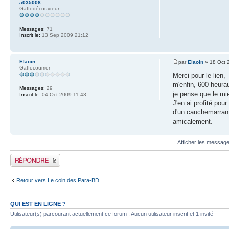
a035008
Gaffodécouvreur
Messages:
71
Inscrit le:
13 Sep 2009 21:12
Elaoin
par
Elaoin
» 18 Oct 
Gaffocourrier
Merci pour le lien,
m'enfin, 600 heurau
Messages:
29
je pense que le mie
Inscrit le:
04 Oct 2009 11:43
J'en ai profité po
d'un cauchemarran
amicalement.
Afficher les message
Publier une réponse
Retour vers Le coin des Para-BD
QUI EST EN LIGNE ?
Utilisateur(s) parcourant actuellement ce forum : Aucun utilisateur inscrit et 1 invité