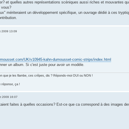
er? et quelles autres représentations scéniques aussi riches et mouvantes que 
z vous?
ux" mériteraient un développement spécifique, un ouvrage dédié à ces trypti
ntribution.
t 2009 13:09
umousset.com/UK/v10945-kahn-dumousset-comic-strips/index.html
nner un album. Si c'est juste pour avoir un modèle.
 bien que je les flambe, ces crêpes, dis ? Réponds-moi OUI ou NON !
e réponse, ça !
t 2009 16:07
taient faites à quelles occasions? Est-ce que ca correspond à des images d