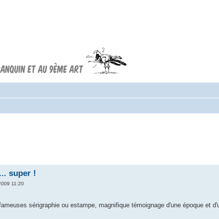
Forum FRANQUIN
Forum consacré à l'oeuvre d'André
Franquin et au 9ème art
.. super !
2009 11:20
 fameuses sérigraphie ou estampe, magnifique témoignage d'une époque et d'un s