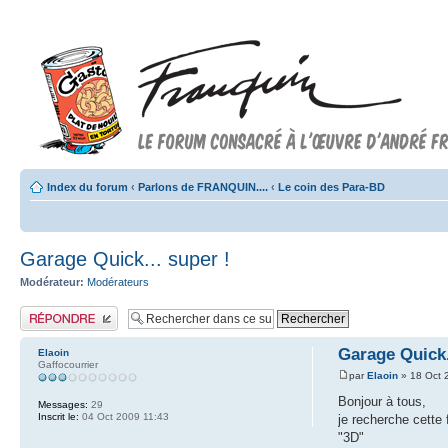
Index du forum
‹
Parlons de FRANQUIN....
‹
Le coin des Para-BD
Garage Quick... super !
Modérateur:
Modérateurs
Publier une réponse
Garage Quick.
Elaoin
Gaffocourrier
par
Elaoin
» 18 Oct 
Bonjour à tous,
Messages:
29
Inscrit le:
04 Oct 2009 11:43
je recherche cette
"3D"