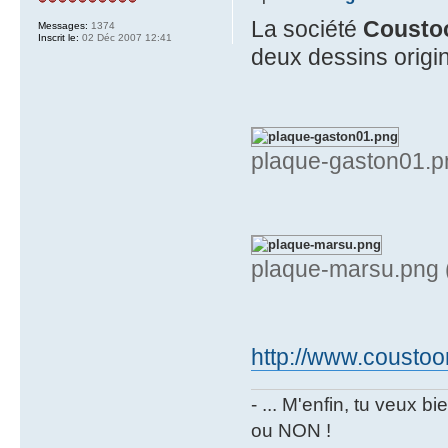
La société
Coust
Messages:
1374
Inscrit le:
02 Déc 2007 12:41
deux dessins origi
plaque-gaston01.pn
plaque-marsu.png (
http://www.coustoo
- ... M'enfin, tu veux 
ou NON !