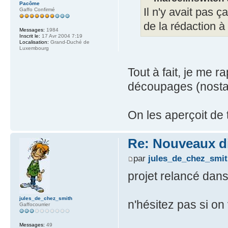
Pacôme
Il n'y avait pas 
Gaffo Confirmé
de la rédaction 
Messages:
1984
Inscrit le:
17 Avr 2004 7:19
Localisation:
Grand-Duché de
Luxembourg
Tout à fait, je me r
découpages (nosta
On les aperçoit de
Re: Nouveaux d
par
jules_de_chez_smi
projet relancé dan
jules_de_chez_smith
n'hésitez pas si on 
Gaffocourrier
Messages:
49