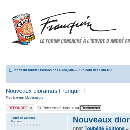
Forum FRANQUIN
Forum consacré à l'oeuvre d'André Franquin et au 9ème art
Index du forum
‹
Parlons de FRANQUIN....
‹
Le coin des Para-BD
Nouveaux dioramas Franquin !
Modérateur:
Modérateurs
Publier une réponse
Nouveaux dior
Toubédé Editions
Nouveau
par
Toubédé Editions
» 