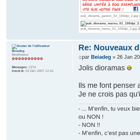
pub_diorama_gaston_02_100dpi_2.jpg (1
pub_diorama_marsu_01_100dpi_2.jpg (18
Re: Nouveaux d
Beiadeg
Modérateur
par
Beiadeg
» 26 Jan 20
Jolis dioramas
Messages:
1374
Inscrit le:
02 Déc 2007 12:41
Ils me font penser 
Je ne crois pas qu'
- ... M'enfin, tu veux 
ou NON !
- NON !!
- M'enfin, c'est pas un