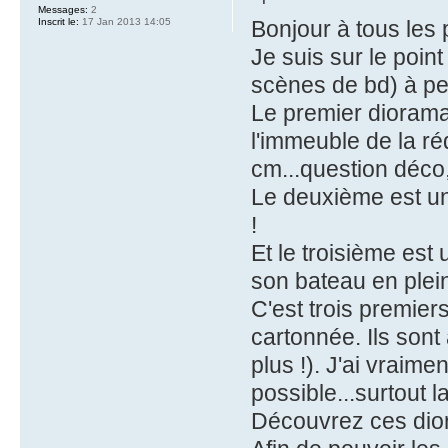
Messages:
2
Inscrit le:
17 Jan 2013 14:05
Bonjour à tous les
Je suis sur le poin
scènes de bd) à peti
Le premier diorama 
l'immeuble de la r
cm...question déco, 
Le deuxième est u
!
Et le troisième es
son bateau en plei
C'est trois premie
cartonnée. Ils son
plus !). J'ai vraime
possible...surtout l
Découvrez ces dior