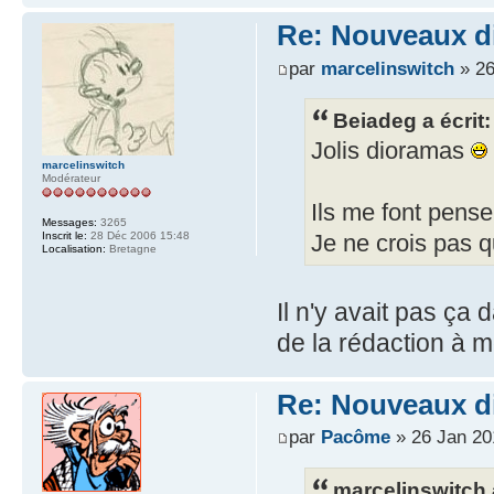
Re: Nouveaux d
par
marcelinswitch
» 26
Beiadeg a écrit:
Jolis dioramas
marcelinswitch
Modérateur
Ils me font pense
Messages:
3265
Inscrit le:
28 Déc 2006 15:48
Je ne crois pas q
Localisation:
Bretagne
Il n'y avait pas ça
de la rédaction à 
Re: Nouveaux d
par
Pacôme
» 26 Jan 20
marcelinswitch a