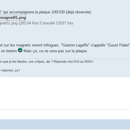
" qui accompagnera la plaque 100/100 (déjà réservée)
net01.png (283.04 Kio) Consulté 12537 fois
et sur les magnets seront trilingues. "Gaston Lagaffe" s'appelle "Guust Flate
 en breton
Mais ça, ce ne sera pas sur la plaque.
 bien que je les flambe, ces crêpes, dis ? Réponds-moi OUI ou NON !
e réponse, ça !