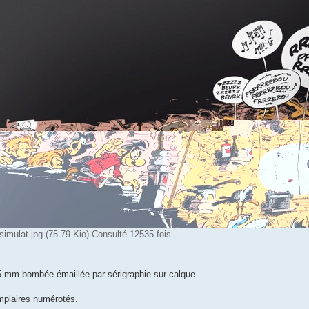
mulat.jpg (75.79 Kio) Consulté 12535 fois
5 mm bombée émaillée par sérigraphie sur calque.
mplaires numérotés.