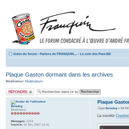
Index du forum
‹
Parlons de FRANQUIN....
‹
Le coin des Para-BD
Plaque Gaston dormant dans les archives
Modérateur:
Modérateurs
Publier une réponse
Plaque Gasto
Beiadeg
par
Beiadeg
» 24 Fé
Modérateur
La société
Cousto
Messages:
1374
Inscrit le:
02 Déc 2007 12:41