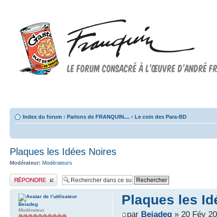
Forum FRANQUIN
Forum consacré à l'oeuvre d'André Franquin et au 9ème art
Index du forum
‹
Parlons de FRANQUIN....
‹
Le coin des Para-BD
Plaques les Idées Noires
Modérateur:
Modérateurs
Publier une réponse
Plaques les Id
Beiadeg
Modérateur
par
Beiadeg
» 20 Fév 20