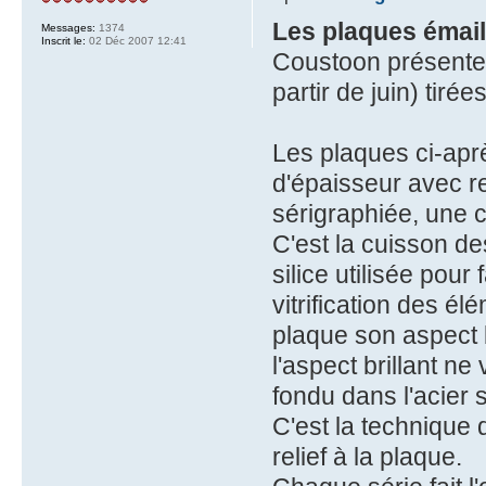
Les plaques émai
Messages:
1374
Inscrit le:
02 Déc 2007 12:41
Coustoon présente 
partir de juin) tir
Les plaques ci-apr
d'épaisseur avec r
sérigraphiée, une c
C'est la cuisson d
silice utilisée pour
vitrification des él
plaque son aspect b
l'aspect brillant ne
fondu dans l'acier s
C'est la technique 
relief à la plaque.