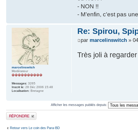
- NON !!
- M'enfin, c'est pas un
Re: Spirou, Spi
par
marcelinswitch
» 04
Très joli à regarder
marcelinswitch
Modérateur
Messages:
3265
Inscrit le:
28 Déc 2006 15:48
Localisation:
Bretagne
Afficher les messages publiés depuis:
Publier une réponse
Retour vers Le coin des Para-BD