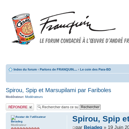
Forum FRANQUIN
Forum consacré à l'oeuvre d'André Franquin et au 9ème art
Index du forum
‹
Parlons de FRANQUIN....
‹
Le coin des Para-BD
Spirou, Spip et Marsupilami par Fariboles
Modérateur:
Modérateurs
Publier une réponse
Spirou, Spip e
Beiadeg
Modérateur
par
Beiadeg
» 19 Juin 2