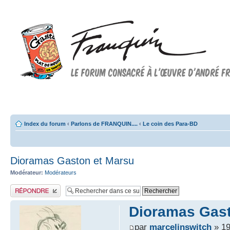
Forum FRANQUIN
Forum consacré à l'oeuvre d'André Franquin et au 9ème art
Index du forum
‹
Parlons de FRANQUIN....
‹
Le coin des Para-BD
Dioramas Gaston et Marsu
Modérateur:
Modérateurs
Publier une réponse
Dioramas Gast
par
marcelinswitch
» 19