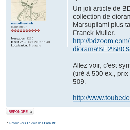
Un joli article de 
collection de dior
Marsupilami plus ta
marcelinswitch
Modérateur
Franck Muller.
Messages:
3265
http://bdzoom.com/
Inscrit le:
28 Déc 2006 15:48
Localisation:
Bretagne
diorama%E2%80%
Allez voir, c'est s
(tiré à 500 ex., pri
509.
http://www.toubede-
Publier une réponse
Retour vers Le coin des Para-BD