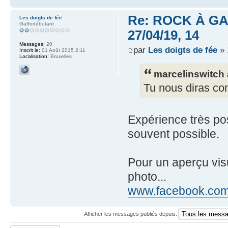
Re: ROCK À GAS
Les doigts de fée
Gaffodébutant
27/04/19, 14
Messages:
20
par
Les doigts de fée
» 
Inscrit le:
01 Août 2015 2:11
Localisation:
Bruxelles
marcelinswitch a
Tu nous diras co
Expérience très pos
souvent possible.
Pour un aperçu visu
photo...
www.facebook.com/
Afficher les messages publiés depuis: