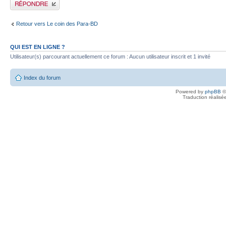
Publier une réponse
Retour vers Le coin des Para-BD
QUI EST EN LIGNE ?
Utilisateur(s) parcourant actuellement ce forum : Aucun utilisateur inscrit et 1 invité
Index du forum
Powered by
phpBB
©
Traduction réalisé