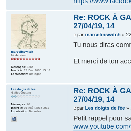
https://www.faceb
Re: ROCK À GAS
27/04/19, 14
par
marcelinswitch
» 22
Tu nous diras comm
marcelinswitch
Modérateur
Et merci de ton acc
Messages:
3265
Inscrit le:
28 Déc 2006 15:48
Localisation:
Bretagne
Re: ROCK À GAS
Les doigts de fée
Gaffodébutant
27/04/19, 14
Messages:
20
par
Les doigts de fée
» 
Inscrit le:
01 Août 2015 2:11
Localisation:
Bruxelles
Petit rappel pour s
www.youtube.com