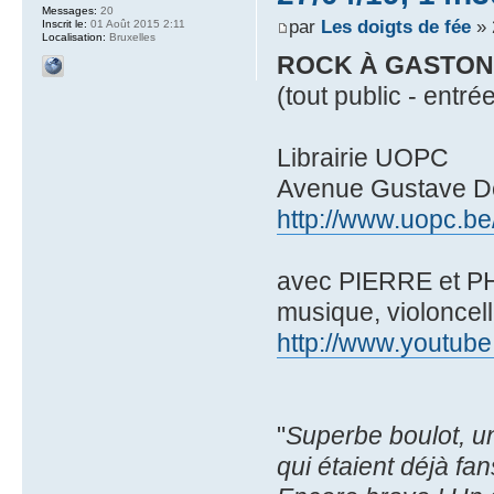
Messages:
20
par
Les doigts de fée
» 
Inscrit le:
01 Août 2015 2:11
Localisation:
Bruxelles
ROCK À GASTON
(tout public - entrée
Librairie UOPC
Avenue Gustave De
http://www.uopc.be
avec PIERRE et P
musique, violoncell
http://www.yout
"
Superbe boulot, un 
qui étaient déjà f