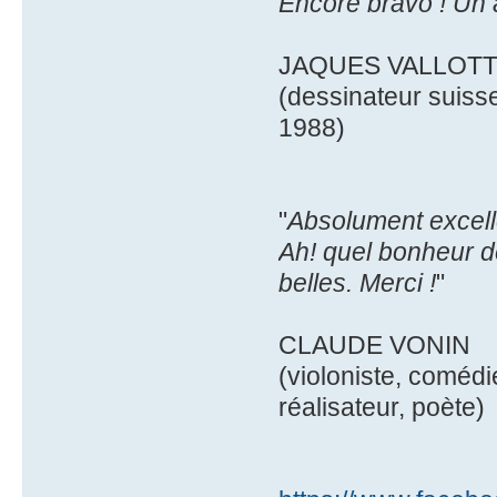
Encore bravo ! Un 
JAQUES VALLOT
(dessinateur suisse
1988)
"
Absolument excelle
Ah! quel bonheur d
belles. Merci !
"
CLAUDE VONIN
(violoniste, comédi
réalisateur, poète)