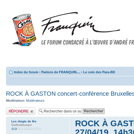
Forum FRANQUIN
Forum consacré à l'oeuvre d'André Franquin et au 9ème art
Index du forum
‹
Parlons de FRANQUIN....
‹
Le coin des Para-BD
ROCK À GASTON concert-conférence Bruxelles
Modérateur:
Modérateurs
Publier une réponse
ROCK À GASTON
Les doigts de fée
Gaffodébutant
27/04/19, 14h3