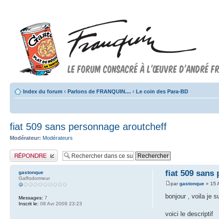
Index du forum
‹
Parlons de FRANQUIN....
‹
Le coin des Para-BD
fiat 509 sans personnage aroutcheff
Modérateur:
Modérateurs
Publier une réponse
fiat 509 sans
gastonque
Gaffodormeur
par
gastonque
» 15 
bonjour , voila je 
Messages:
7
Inscrit le:
08 Avr 2009 23:23
voici le descriptif