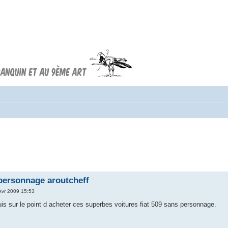
Forum FRANQUIN
Forum consacré à l'oeuvre d'André
Franquin et au 9ème art
 personnage aroutcheff
Avr 2009 15:53
suis sur le point d acheter ces superbes voitures fiat 509 sans personnage.