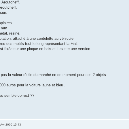
l Aroutcheff.
Aroutcheff.
ucun.
plaires.
0 mm
étal, résine.
rotation, attaché à une cordelette au véhicule.
vec des motifs tout le long représentant la Fiat.
est fixée sur une plaque en bois et il existe une version
 pas la valeur réelle du marché en ce moment pour ces 2 objets
00 euros pour la voiture jaune et bleu .
us semble correct ??
 Avr 2009 15:43