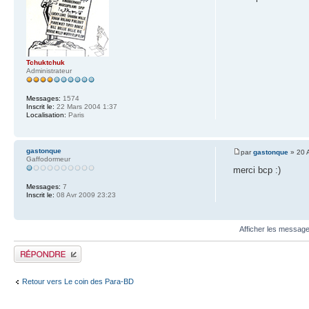
Tchuktchuk
Administrateur
Messages:
1574
Inscrit le:
22 Mars 2004 1:37
Localisation:
Paris
gastonque
par
gastonque
» 20 
Gaffodormeur
merci bcp :)
Messages:
7
Inscrit le:
08 Avr 2009 23:23
Afficher les message
Publier une réponse
Retour vers Le coin des Para-BD