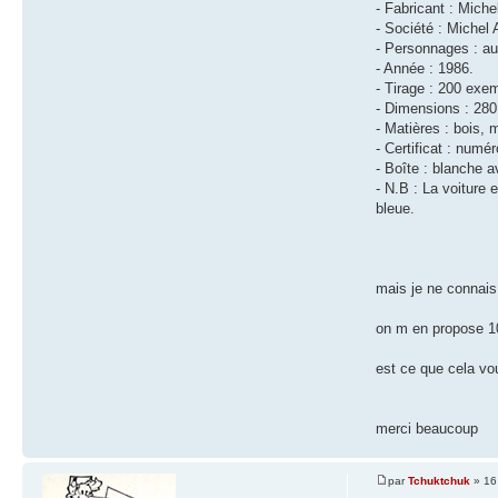
- Fabricant : Miche
- Société : Michel 
- Personnages : a
- Année : 1986.
- Tirage : 200 exem
- Dimensions : 28
- Matières : bois, m
- Certificat : numé
- Boîte : blanche a
- N.B : La voiture 
bleue.
mais je ne connais
on m en propose 10
est ce que cela vo
merci beaucoup
par
Tchuktchuk
» 16