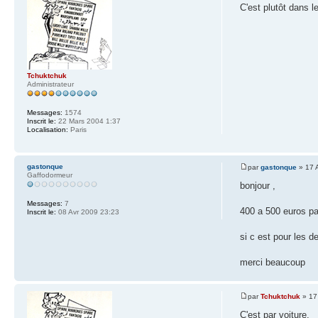
C'est plutôt dans l
Tchuktchuk
Administrateur
Messages:
1574
Inscrit le:
22 Mars 2004 1:37
Localisation:
Paris
gastonque
par
gastonque
» 17 
Gaffodormeur
bonjour ,
Messages:
7
400 a 500 euros pa
Inscrit le:
08 Avr 2009 23:23
si c est pour les de
merci beaucoup
par
Tchuktchuk
» 17
C'est par voiture.