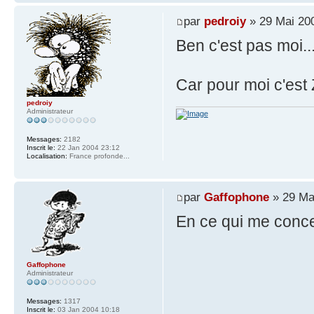
par
pedroiy
» 29 Mai 20
Ben c'est pas moi...
Car pour moi c'est
pedroiy
Administrateur
Messages:
2182
Inscrit le:
22 Jan 2004 23:12
Localisation:
France profonde...
par
Gaffophone
» 29 Ma
En ce qui me concer
Gaffophone
Administrateur
Messages:
1317
Inscrit le:
03 Jan 2004 10:18