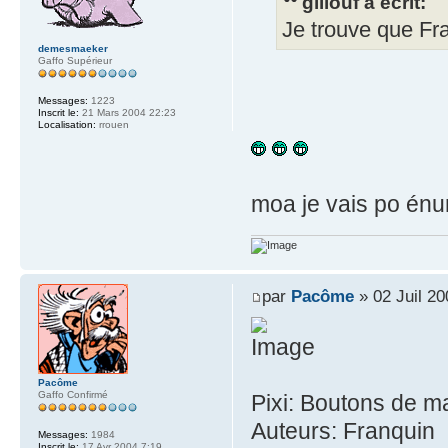
gillouf a écrit:
Je trouve que Fra
demesmaeker
Gaffo Supérieur
Messages:
1223
Inscrit le:
21 Mars 2004 22:23
Localisation:
rrouen
moa je vais po énu
par
Pacôme
» 02 Juil 20
Pacôme
Gaffo Confirmé
Pixi: Boutons de m
Auteurs: Franquin
Messages:
1984
Inscrit le:
17 Avr 2004 7:19