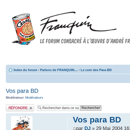
Forum FRANQUIN
Forum consacré à l'oeuvre d'André Franquin et au 9ème art
Index du forum
‹
Parlons de FRANQUIN....
‹
Le coin des Para-BD
Vos para BD
Modérateur:
Modérateurs
Publier une réponse
Vos para BD
par
DJ
» 29 Mai 2004 16