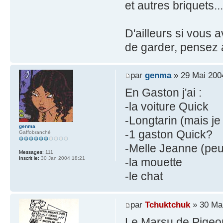
et autres briquets...
D'ailleurs si vous 
de garder, pensez 
par
genma
» 29 Mai 200
En Gaston j'ai :
-la voiture Quick
-Longtarin (mais je 
genma
-1 gaston Quick?
Gaffobranché
-Melle Jeanne (peut
Messages:
111
Inscrit le:
30 Jan 2004 18:21
-la mouette
-le chat
par
Tchuktchuk
» 30 Mai
Le Marsu de Pigeon