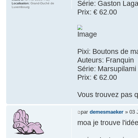
Série: Gaston Laga
Localisation:
Grand-Duché de
Luxembourg
Prix: € 62.00
Pixi: Boutons de m
Auteurs: Franquin
Série: Marsupilami
Prix: € 62.00
Vous trouvez pas qu
par
demesmaeker
» 03 J
moa je trouve l'id