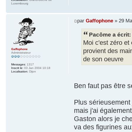
Luxembourg
par
Gaffophone
» 29 Ma
Pacôme a écrit:
Moi c'est zéro et
provient des main
Gaffophone
Administrateur
de son oeuvre
Messages:
1317
Inscrit le:
03 Jan 2004 10:18
Localisation:
Dijon
Ben faut pas être 
Plus sérieusement j
mais j'ai égalemen
Gaston alors je che
va des figurines a