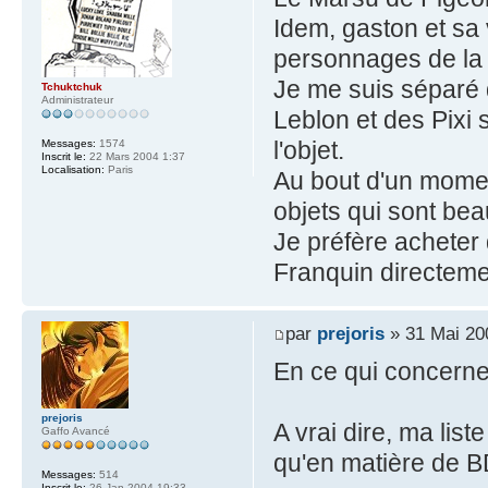
Idem, gaston et sa 
personnages de la 
Je me suis séparé 
Tchuktchuk
Administrateur
Leblon et des Pixi s
l'objet.
Messages:
1574
Inscrit le:
22 Mars 2004 1:37
Localisation:
Paris
Au bout d'un moment
objets qui sont bea
Je préfère acheter 
Franquin directeme
par
prejoris
» 31 Mai 20
En ce qui concerne
prejoris
A vrai dire, ma lis
Gaffo Avancé
qu'en matière de BD 
Messages:
514
Inscrit le:
26 Jan 2004 19:33