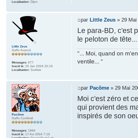
Localisation:
Dijon
par
Little Zeus
» 29 Mai
Le para-BD, c'est p
le peloton de tête...
Little Zeus
Gaffo Avancé
"... Moi, quand on m'en 
ventile... "
Messages:
877
Inscrit le:
26 Jan 2004 20:19
Localisation:
Sudiste
par
Pacôme
» 29 Mai 20
Moi c'est zéro et c
qui provient des m
inspirés de son oe
Pacôme
Gaffo Confirmé
Messages:
1984
Inscrit le:
17 Avr 2004 7:19
Localisation:
Grand-Duché de