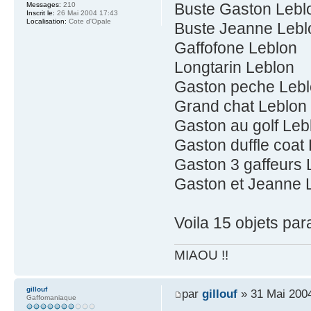
Buste Gaston Lebl
Messages:
210
Inscrit le:
26 Mai 2004 17:43
Localisation:
Cote d'Opale
Buste Jeanne Lebl
Gaffofone Leblon
Longtarin Leblon
Gaston peche Leb
Grand chat Leblon
Gaston au golf Leb
Gaston duffle coat
Gaston 3 gaffeurs 
Gaston et Jeanne 
Voila 15 objets pa
MIAOU !!
gillouf
par
gillouf
» 31 Mai 200
Gaffomaniaque