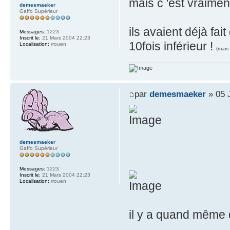
mais c 'est vraiment
demesmaeker
Gaffo Supérieur
ils avaient déjà fai
Messages:
1223
Inscrit le:
21 Mars 2004 22:23
10fois inférieur !
Localisation:
rrouen
(mais
par
demesmaeker
» 05 J
demesmaeker
Gaffo Supérieur
Messages:
1223
Inscrit le:
21 Mars 2004 22:23
Localisation:
rrouen
il y a quand même 